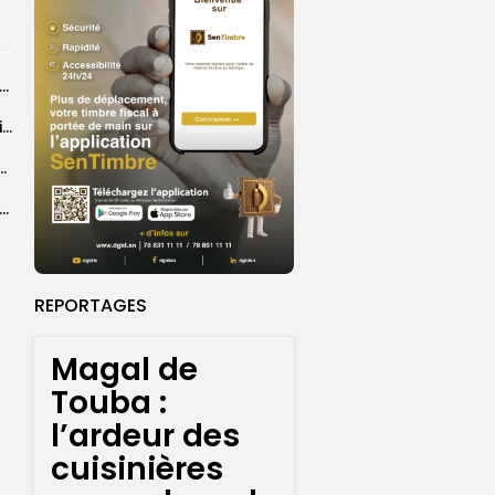
26 : Dakar Dem Dikk mobilise 939 rotations et transporte près...
Grand Magal : 289 arrestations lors d’opérations préventives de sécurisation
 seize Lioncelles retenues pour l’étape finale de...
agal de Touba : une centaine de gendarmes mobilisés sur les...
REPORTAGES
Magal de
Touba :
l’ardeur des
cuisinières