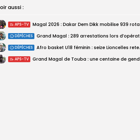
oir aussi :
Magal 20
APS-TV
DÉPÊCHES
‎Afro basket U18 féminin :
DÉPÊCHES
Grand M
APS-TV