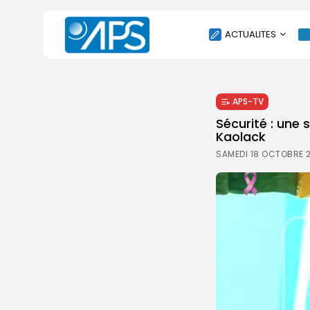
ACTUALITES
POLITIQUE
APS-TV
SOCIÉTÉ
Sécurité : une
ÉCONOMIE
Kaolack
CULTURE
SAMEDI 18 OCTOBRE 
SPORT
ENVIRONNEMENT
INTERNATIONAL
AGENDA
SANTE