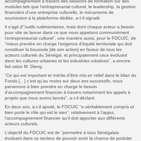
accompagnement à travers des sessions de formation sur des
modules tels que l’entreprenariat culturel, le leadership, la gestion
financière d’une entreprise culturelle, le mécanisme de
soumission à la plateforme dédiée, a-t-il signalé.
Il s’agit d'”outils rudimentaires, mais dont chaque acteur a besoin
pour vite se lancer dans ce que nous appelons communément
l’entrepreneuriat culturel”, une manière aussi, pour le FDCUIC, de
“mieux prendre en charge l’exigence d’équité territoriale qui doit
constituer la boussole [de son action] en faveur de tous les
acteurs culturels du Sénégal, et principalement ceux évoluant
dans les cultures urbaines et les industries créatives”, a encore
fait valoir M. Dieng.
“Ce qui est important et mérite d’être mis en relief dans le bilan du
Fonds […] c’est qu’au moins sur deux ans successifs, nous
parvenons à bien prendre en charge le besoin
d’accompagnement financier à travers notamment les appels à
projets que nous avons lancés”, a-t-il déclaré.
En deux ans, a-t-il ajouté, le FDCUIC “a véritablement compris et
bien porté le rôle qui est le sien”, relativement à l’appui,
l’accompagnement financier qu’il doit apporter aux différents
acteurs culturels.
L’objectif du FDCUIC est de “permettre à tous Sénégalais
évoluant dans ce secteur de pouvoir avoir la chance de postuler