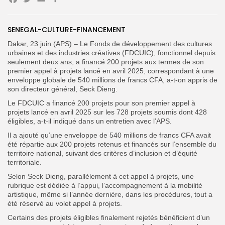
Facebook
Twitter
Email
Partager
SENEGAL-CULTURE-FINANCEMENT
Search
Search
for:
Dakar, 23 juin (APS) – Le Fonds de développement des cultures
Button
urbaines et des industries créatives (FDCUIC), fonctionnel depuis
seulement deux ans, a financé 200 projets aux termes de son
FR
premier appel à projets lancé en avril 2025, correspondant à une
enveloppe globale de 540 millions de francs CFA, a-t-on appris de
son directeur général, Seck Dieng.
Le FDCUIC a financé 200 projets pour son premier appel à
projets lancé en avril 2025 sur les 728 projets soumis dont 428
éligibles, a-t-il indiqué dans un entretien avec l’APS.
Il a ajouté qu’une enveloppe de 540 millions de francs CFA avait
été répartie aux 200 projets retenus et financés sur l’ensemble du
territoire national, suivant des critères d’inclusion et d’équité
territoriale.
Selon Seck Dieng, parallèlement à cet appel à projets, une
rubrique est dédiée à l’appui, l’accompagnement à la mobilité
artistique, même si l’année dernière, dans les procédures, tout a
été réservé au volet appel à projets.
Certains des projets éligibles finalement rejetés bénéficient d’un