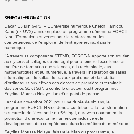
Facebook
Twitter
Email
Partager
Search
Search
SENEGAL-FROMATION
for:
Button
Dakar, 13 juin (APS) – L’Université numérique Cheikh Hamidou
Kane (ex-UVS) a mis en place un programme dénommé FORCE-
FR
N ou ”Formations ouvertes pour le renforcement des
compétences, de l’emploi et de l’entrepreneuriat dans le
numérique”.
‘’A travers sa composante STEMD, FORCE-N apporte son soutien
aux lycées et collèges du Sénégal pour atteindre l’excellence en
matière de formation aux sciences, à la technologie, aux
mathématiques et au numérique, à travers l’installation de salles
informatiques, de salles de travaux pratiques et de dotation
d’ordinateurs aux élèves des classes de première et terminale
des séries S1 et S3’’, a confié le directeur dudit programme,
Seydina Moussa Ndiaye, lors d’un point de presse.
Lancé en novembre 2021 pour une durée de six ans, le
programme FORCE-N vise donc à contribuer à la transformation
structurelle de l’économie du Sénégal, à travers notamment la
promotion d’une économie numérique inclusive et le
développement des compétences dans les métiers du numérique.
Seydina Moussa Ndiaye, faisant le bilan du programme, a