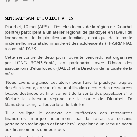
Facebook
Twitter
Email
Partager
‎SENEGAL-SANTE-COLLECTIVITES
Search
Search
for:
Button
Diourbel, 10 mai (APS) – Des élus locaux de la région de Diourbel
(centre) participent à un atelier régional de plaidoyer en faveur du
FR
financement de la planification familiale, ainsi que de la santé
maternelle, néonatale, infantile et des adolescents (PF/SRMNIA),
a constaté l’APS.
‎‎Cette rencontre de deux jours, ouverte vendredi, est organisée
par l’ONG 3CAP-Santé, en partenariat avec l’Union des
associations d’élus locaux (UAEL) et la Direction de la Santé de la
mère.
‎”Nous avons organisé cet atelier pour faire le plaidoyer auprès
des élus locaux, en vue d’une mobilisation accrue des ressources
locales destinées au financement de la santé des populations”, a
déclaré le directeur régional de la santé de Diourbel, Dr
Mamadou Dieng, à l’ouverture de l’atelier.
‎”‎Il a souligné le contexte de raréfaction des ressources
financières, marqué notamment par le retrait de certains
partenaires techniques et financiers”, appelant à un recours accru
aux financements domestiques.