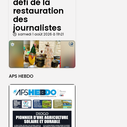
défi de la
restauration
des
journalistes
samedi 1 août 2026 à 11h21
APS HEBDO