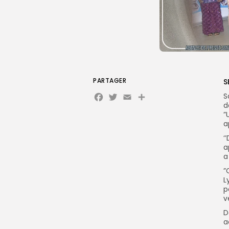
PARTAGER
S
Facebook
Twitter
Email
S
d
”
a
‘
a
a
”
L
p
v
D
a