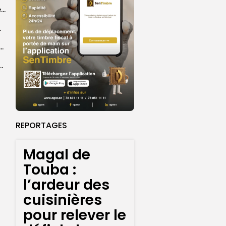
Grand Magal 2026 : un colloque met en lumière la portée universelle...
rprend encore...
dans les coulisses de la restauration de la presse...
 la CEDEAO adopte son plan d’actions stratégiques...
REPORTAGES
Magal de
Touba :
l’ardeur des
cuisinières
pour relever le