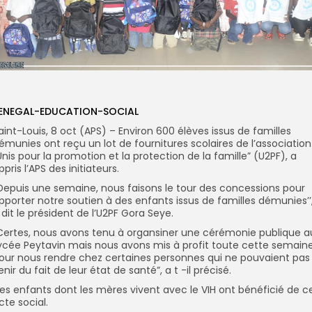
ENEGAL-EDUCATION-SOCIAL
aint-Louis, 8 oct (APS) – Environ 600 élèves issus de familles
émunies ont reçu un lot de fournitures scolaires de l’association
Unis pour la promotion et la protection de la famille” (U2PF), a
ppris l’APS des initiateurs.
’Depuis une semaine, nous faisons le tour des concessions pour
pporter notre soutien à des enfants issus de familles démunies’’
 dit le président de l’U2PF Gora Seye.
Certes, nous avons tenu à organsiner une cérémonie publique a
ycée Peytavin mais nous avons mis à profit toute cette semain
our nous rendre chez certaines personnes qui ne pouvaient pas
enir du fait de leur état de santé”, a t -il précisé.
es enfants dont les mères vivent avec le VIH ont bénéficié de c
cte social.