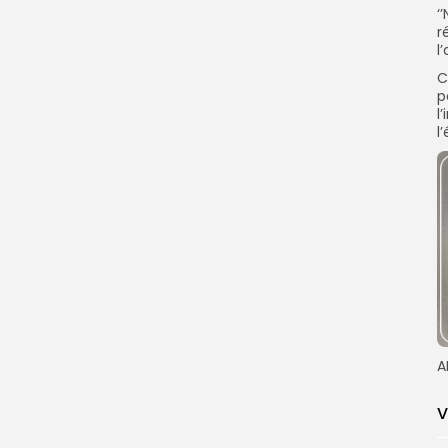
‘
r
l
C
p
l
l
A
V