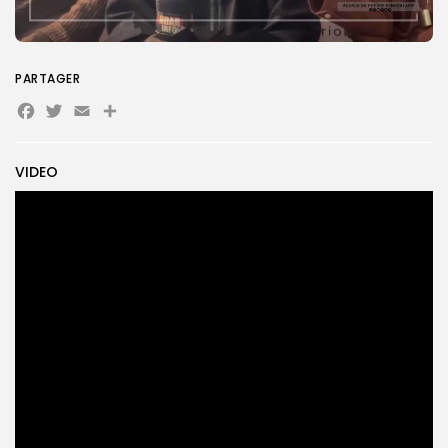
Search
Search
for:
PARTAGER
Button
Facebook
Twitter
Email
Partager
FR
VIDEO