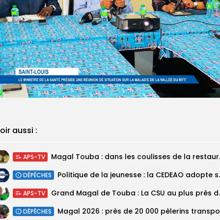
oir aussi :
Magal Touba : 
APS-TV
Politique de la jeunesse :
DÉPÊCHES
Grand Magal de Tou
APS-TV
DÉPÊCHES