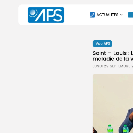
ACTUALITES
POLITIQUE
Vue APS
SOCIÉTÉ
Saint – Louis :
ÉCONOMIE
maladie de la v
CULTURE
LUNDI 29 SEPTEMBRE 
SPORT
ENVIRONNEMENT
INTERNATIONAL
AGENDA
SANTE