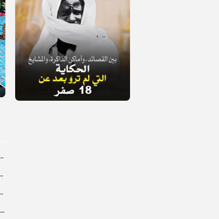
dans les coulisses de la restauration de la presse...
 la CEDEAO adopte son plan d’actions stratégiques...
ba : La CSU au plus près des pèlerins
Magal 2026 : près de 20 000 pèlerins transportés vers Touba en...