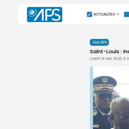
ACTUALITES
POLITIQUE
Vue APS
SOCIÉTÉ
Saint-Louis : i
ÉCONOMIE
LUNDI 19 MAI 2025 À 
CULTURE
SPORT
ENVIRONNEMENT
INTERNATIONAL
AGENDA
SANTE