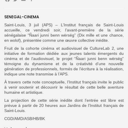
Facebook
Twitter
Email
Partager
Search
Search
for:
Button
SENEGAL-CINEMA
Saint-Louis, 3 juil (APS) – L’Institut français de Saint-Louis
FR
accueille, ce vendredi soir, l’avant-première de la série
sénégalaise “Ñaari junni benn wërsëg” (Dix mille et une chance,
en wolof), présentée comme une œuvre collective inédite.
Fruit de la cohorte cinéma et audiovisuel de CultureLab 2, une
initiative de formation dédiée aux jeunes talents émergents du
cinéma et de l’audiovisuel, le projet “Ñaari junni benn wërsëg”
témoigne du dynamisme et de la créativité d’une nouvelle
génération de professionnels, formés de l’écriture à la réalisation,
indique une note transmise à l’APS.
À travers cette note conceptuelle, l’Institut français invite le public
à venir soutenir et découvrir le résultat de cette belle aventure
humaine et artistique.
La projection de cette série inédite dont l’entrée est libre est
prévue à partir de 20 heures aux Jardins de l’Institut français de
Saint-Louis.
CGD/AMD/ASB/HB/BK