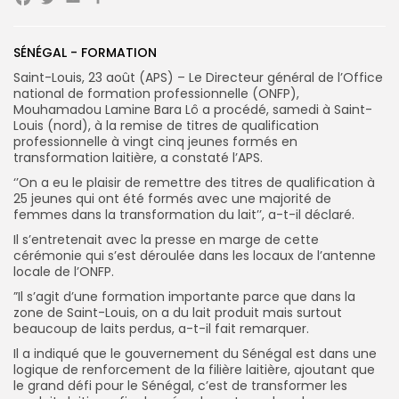
Facebook
Twitter
Email
Partager
SÉNÉGAL - FORMATION
Saint-Louis, 23 août (APS) – Le Directeur général de l’Office
Search
Search
national de formation professionnelle (ONFP),
for:
Button
Mouhamadou Lamine Bara Lô a procédé, samedi à Saint-
Louis (nord), à la remise de titres de qualification
FR
professionnelle à vingt cinq jeunes formés en
transformation laitière, a constaté l’APS.
‘’On a eu le plaisir de remettre des titres de qualification à
25 jeunes qui ont été formés avec une majorité de
femmes dans la transformation du lait’’, a-t-il déclaré.
Il s’entretenait avec la presse en marge de cette
cérémonie qui s’est déroulée dans les locaux de l’antenne
locale de l’ONFP.
”Il s’agit d’une formation importante parce que dans la
zone de Saint-Louis, on a du lait produit mais surtout
beaucoup de laits perdus, a-t-il fait remarquer.
Il a indiqué que le gouvernement du Sénégal est dans une
logique de renforcement de la filière laitière, ajoutant que
le grand défi pour le Sénégal, c’est de transformer les