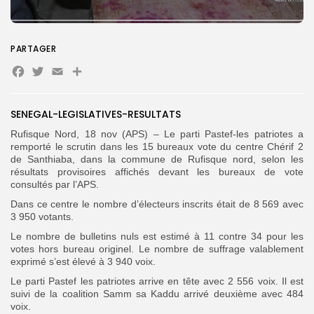
Search
Search
for:
Button
PARTAGER
Facebook
Twitter
Email
Partager
FR
SENEGAL-LEGISLATIVES-RESULTATS
Rufisque Nord, 18 nov (APS) – Le parti Pastef-les patriotes a
remporté le scrutin dans les 15 bureaux vote du centre Chérif 2
de Santhiaba, dans la commune de Rufisque nord, selon les
résultats provisoires affichés devant les bureaux de vote
consultés par l’APS.
Dans ce centre le nombre d’électeurs inscrits était de 8 569 avec
3 950 votants.
Le nombre de bulletins nuls est estimé à 11 contre 34 pour les
votes hors bureau originel. Le nombre de suffrage valablement
exprimé s’est élevé à 3 940 voix.
Le parti Pastef les patriotes arrive en tête avec 2 556 voix. Il est
suivi de la coalition Samm sa Kaddu arrivé deuxième avec 484
voix.