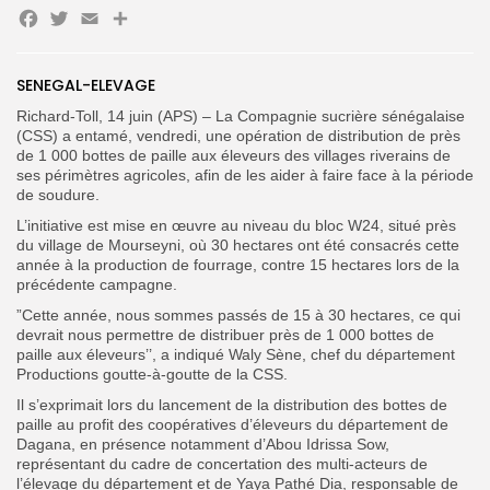
Facebook
Twitter
Email
Partager
Search
Search
SENEGAL-ELEVAGE
for:
Button
Richard-Toll, 14 juin (APS) – La Compagnie sucrière sénégalaise
(CSS) a entamé, vendredi, une opération de distribution de près
FR
de 1 000 bottes de paille aux éleveurs des villages riverains de
ses périmètres agricoles, afin de les aider à faire face à la période
de soudure.
L’initiative est mise en œuvre au niveau du bloc W24, situé près
du village de Mourseyni, où 30 hectares ont été consacrés cette
année à la production de fourrage, contre 15 hectares lors de la
précédente campagne.
”Cette année, nous sommes passés de 15 à 30 hectares, ce qui
devrait nous permettre de distribuer près de 1 000 bottes de
paille aux éleveurs’’, a indiqué Waly Sène, chef du département
Productions goutte-à-goutte de la CSS.
Il s’exprimait lors du lancement de la distribution des bottes de
paille au profit des coopératives d’éleveurs du département de
Dagana, en présence notamment d’Abou Idrissa Sow,
représentant du cadre de concertation des multi-acteurs de
l’élevage du département et de Yaya Pathé Dia, responsable de