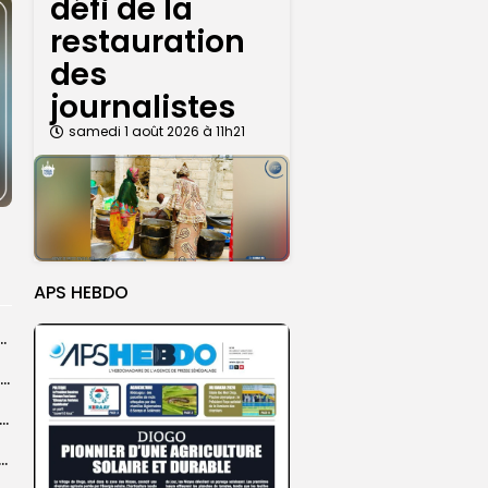
défi de la
restauration
des
journalistes
samedi 1 août 2026 à 11h21
APS HEBDO
ba : La CSU au plus près des pèlerins
Magal 2026 : près de 20 000 pèlerins transportés vers Touba en...
 l’accès à l’eau, une préoccupation majeure avant le Grand Magal
ral de l’OIF : à Dakar, la candidate Coumba Bâ, décline...