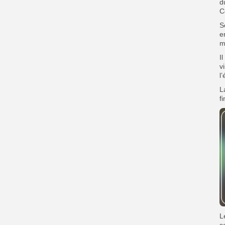
d
C
S
e
m
I
v
l
L
f
L
s