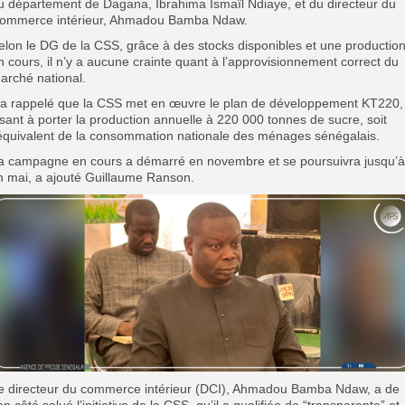
u département de Dagana, Ibrahima Ismaïl Ndiaye, et du directeur du
ommerce intérieur, Ahmadou Bamba Ndaw.
elon le DG de la CSS, grâce à des stocks disponibles et une productio
n cours, il n’y a aucune crainte quant à l’approvisionnement correct du
arché national.
l a rappelé que la CSS met en œuvre le plan de développement KT220,
isant à porter la production annuelle à 220 000 tonnes de sucre, soit
’équivalent de la consommation nationale des ménages sénégalais.
a campagne en cours a démarré en novembre et se poursuivra jusqu’à
in mai, a ajouté Guillaume Ranson.
e directeur du commerce intérieur (DCI), Ahmadou Bamba Ndaw, a de
on côté salué l’initiative de la CSS, qu’il a qualifiée de “transparente” et