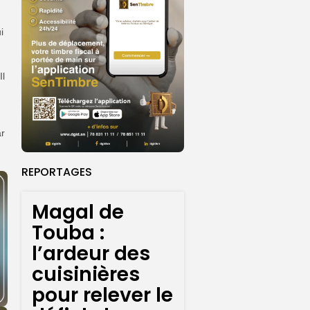
i
Il
ar
REPORTAGES
Magal de
Touba :
l’ardeur des
cuisinières
pour relever le