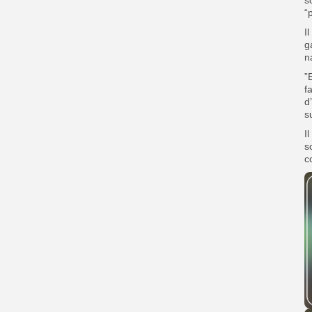
“
I
g
n
”
f
d
s
I
s
c