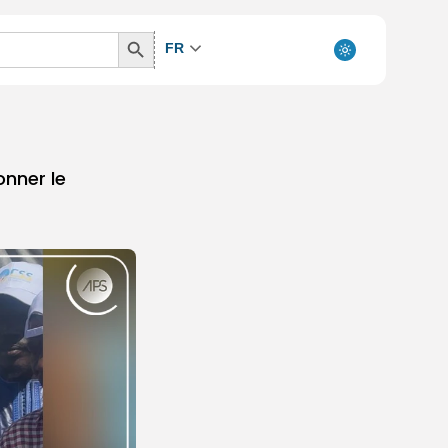
Search
FR
Button
onner le