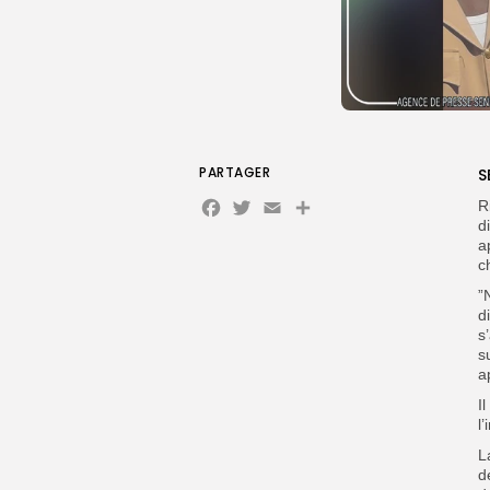
PARTAGER
S
Facebook
Twitter
Email
Partager
R
d
a
c
”
d
s
s
a
I
l
L
d