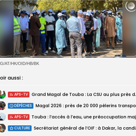
G/AT/HK/OID/HB/BK
oir aussi :
Grand Magal de Tou
APS-TV
DÉPÊCHES
Touba :
APS-TV
Secrétariat géné
CULTURE