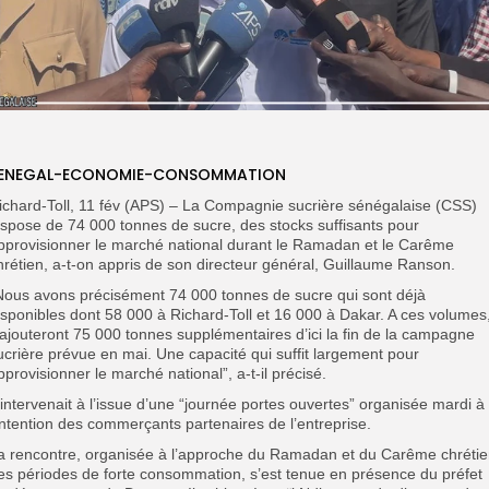
ENEGAL-ECONOMIE-CONSOMMATION
ichard-Toll, 11 fév (APS) – La Compagnie sucrière sénégalaise (CSS)
ispose de 74 000 tonnes de sucre, des stocks suffisants pour
pprovisionner le marché national durant le Ramadan et le Carême
hrétien, a-t-on appris de son directeur général, Guillaume Ranson.
Nous avons précisément 74 000 tonnes de sucre qui sont déjà
isponibles dont 58 000 à Richard-Toll et 16 000 à Dakar. A ces volumes
’ajouteront 75 000 tonnes supplémentaires d’ici la fin de la campagne
ucrière prévue en mai. Une capacité qui suffit largement pour
pprovisionner le marché national”, a-t-il précisé.
l intervenait à l’issue d’une “journée portes ouvertes” organisée mardi à
’intention des commerçants partenaires de l’entreprise.
a rencontre, organisée à l’approche du Ramadan et du Carême chrétie
es périodes de forte consommation, s’est tenue en présence du préfet