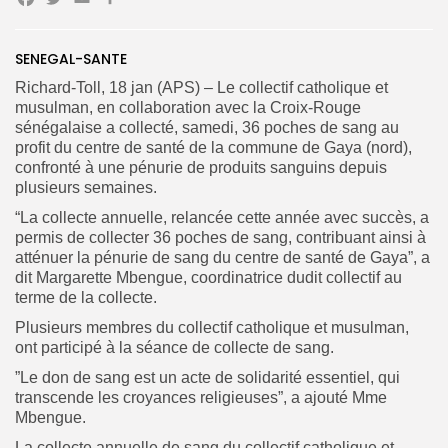
Facebook
Twitter
Email
Partager
Search
Search
SENEGAL-SANTE
for:
Button
Richard-Toll, 18 jan (APS) – Le collectif catholique et
FR
musulman, en collaboration avec la Croix-Rouge
sénégalaise a collecté, samedi, 36 poches de sang au
profit du centre de santé de la commune de Gaya (nord),
confronté à une pénurie de produits sanguins depuis
plusieurs semaines.
“La collecte annuelle, relancée cette année avec succès, a
permis de collecter 36 poches de sang, contribuant ainsi à
atténuer la pénurie de sang du centre de santé de Gaya”, a
dit Margarette Mbengue, coordinatrice dudit collectif au
terme de la collecte.
Plusieurs membres du collectif catholique et musulman,
ont participé à la séance de collecte de sang.
”Le don de sang est un acte de solidarité essentiel, qui
transcende les croyances religieuses”, a ajouté Mme
Mbengue.
La collecte annuelle de sang du collectif catholique et