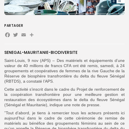
Search
Search
for:
Button
PARTAGER
Facebook
Twitter
Email
Partager
FR
SENEGAL-MAURITANIE-BIODIVERSITE
Saint-Louis, 9 nov (APS) – Des matériels et équipements d’une
valeur de 40 millions de francs CFA ont été remis, samedi, à 24
groupements et coopératives de femmes de la rive Gauche de la
Réserve de biosphère transfrontière du delta du fleuve Sénégal
(RBTDS), a constaté l’APS.
Cette activité s’inscrit dans le cadre du Projet de renforcement de
la coopération transfrontière pour une meilleure gestion et
restauration des écosystèmes dans le delta du fleuve Sénégal
(Sénégal et Mauritanie), indique une note de presse.
”Tout d’abord, je tiens à remercier tous les acteurs présents ici
aujourd’hui dans le cadre de cette cérémonie de remise de
matériels au bénéfice des groupements féminins au sein de ce
qu’on appelle la Réserve de biosphère transfrontière du delta du