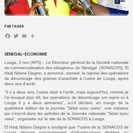
Search
Search
for:
Button
PARTAGER
Facebook
Twitter
Email
Partager
FR
SENEGAL-ECONOMIE
Louga, 2 nov (APS) – Le Directeur général de la Société nationale
de commercialisation des oléagineux du Sénégal (SONACOS), El
Hadj Ndane Diagne, a annoncé, samedi, la reprise des opérations
de décorticage des graines d’arachide à l’usine de Louga, après
deux ans d’arrêt.
”Il y a deux ans, l’usine était à l’arrêt, mais aujourd’hui, comme je
l’ai évoqué plus tôt, les opérations de décorticage ont repris ici à
Louga il y a deux semaines”, a-t-il déclaré, en marge de la
quatrième édition de la journée ”Sétal sunu usine”, une initiative
qui s’inscrit dans les activités de la Journée nationale ”Sétal sunu
reew”, organisée sur le site de la SONACOS à Louga.
El Hadj Ndane Diagne a souligné que “l’usine de la SONACOS de
Louga dispose principalement d’infrastructures dédiées au