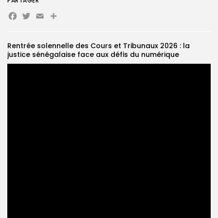
PARTAGER
Facebook
Twitter
Email
Partager
Search
Search
for:
Button
Rentrée solennelle des Cours et Tribunaux 2026 : la
FR
justice sénégalaise face aux défis du numérique