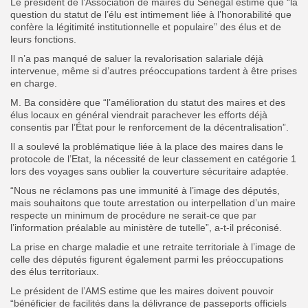
Le président de l’Association de maires du Sénégal estime que “la
question du statut de l’élu est intimement liée à l’honorabilité que
confère la légitimité institutionnelle et populaire” des élus et de
leurs fonctions.
Il n’a pas manqué de saluer la revalorisation salariale déjà
intervenue, même si d’autres préoccupations tardent à être prises
en charge.
M. Ba considère que “l’amélioration du statut des maires et des
élus locaux en général viendrait parachever les efforts déjà
consentis par l’État pour le renforcement de la décentralisation”.
Il a soulevé la problématique liée à la place des maires dans le
protocole de l’Etat, la nécessité de leur classement en catégorie 1
lors des voyages sans oublier la couverture sécuritaire adaptée.
“Nous ne réclamons pas une immunité à l’image des députés,
mais souhaitons que toute arrestation ou interpellation d’un maire
respecte un minimum de procédure ne serait-ce que par
l’information préalable au ministère de tutelle”, a-t-il préconisé.
La prise en charge maladie et une retraite territoriale à l’image de
celle des députés figurent également parmi les préoccupations
des élus territoriaux.
Le président de l’AMS estime que les maires doivent pouvoir
“bénéficier de facilités dans la délivrance de passeports officiels