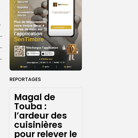
rprend encore...
dans les coulisses de la restauration de la presse...
 la CEDEAO adopte son plan d’actions stratégiques...
ba : La CSU au plus près des pèlerins
REPORTAGES
Magal de
Touba :
l’ardeur des
cuisinières
pour relever le