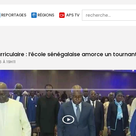
Search
REPORTAGES
RÉGIONS
APS TV
for:
riculaire : l’école sénégalaise amorce un tournant
 À 19H11