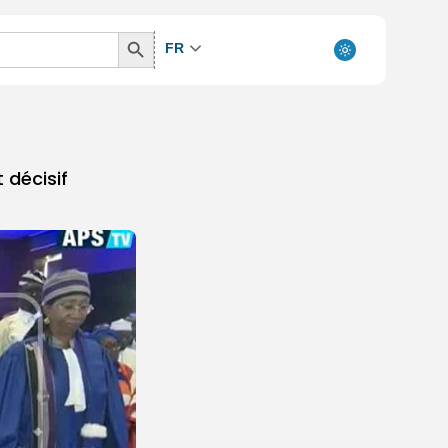
Search
FR
Button
 décisif