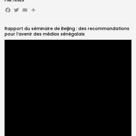
PARTAGER
Facebook
Twitter
Email
Partager
Search
Search
for:
Button
Rapport du séminaire de Beijing : des recommandations
FR
pour l’avenir des médias sénégalais