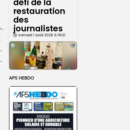
défi de la
restauration
des
journalistes
Grand Magal 2026 : un colloque met en lumière la portée universelle...
samedi 1 août 2026 à 11h21
rprend encore...
dans les coulisses de la restauration de la presse...
 la CEDEAO adopte son plan d’actions stratégiques...
APS HEBDO