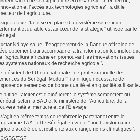
odernisation de son agriculture en misant sur la recherche,
’innovation et l’accès aux technologies agricoles’’, a dit le
irecteur de l’agriculture.
l signale que ‘’la mise en place d’un système semencier
erformant et durable est au cœur de la stratégie’’ utilisée par le
énégal.
octar Ndiaye salue ‘’l’engagement de la Banque africaine de
éveloppement, qui accompagne la transformation technologiqu
e l’agriculture africaine en promouvant les innovations issues
es systèmes nationaux de recherche agricole’’.
e président de l’Union nationale interprofessionnelle des
emences du Sénégal, Modou Thiam, juge nécessaire de
isposer de semences de bonne qualité et en quantité suffisante.
e but de l’atelier est d’améliorer ‘’le système semencier’’ du
énégal, selon la BAD et le ministère de l’Agriculture, de la
ouveraineté alimentaire et de l’Élevage.
l s’agit en même temps de renforcer le partenariat entre le
rogramme TAAT et le Sénégal en vue d’‘’une transformation
gricole accélérée et résiliente aux changements climatiques’’.
S/SBS/ESF