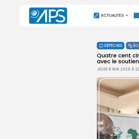
ACTUALITES
POLITIQUE
DÉPÊCHES
ÉC
SOCIÉTÉ
Quatre cent ci
ÉCONOMIE
avec le soutie
CULTURE
JEUDI 8 MAI 2025 À 2
SPORT
ENVIRONNEMENT
INTERNATIONAL
AGENDA
SANTE