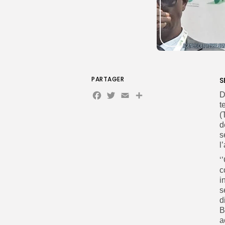
PARTAGER
S
Facebook
Twitter
Email
Partager
D
t
(
d
s
l
‘
c
i
s
d
B
a