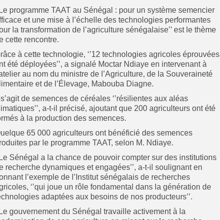
’Le programme TAAT au Sénégal : pour un système semencier
fficace et une mise à l’échelle des technologies performantes
our la transformation de l’agriculture sénégalaise’’ est le thème
e cette rencontre.
râce à cette technologie, ‘’12 technologies agricoles éprouvées
nt été déployées’’, a signalé Moctar Ndiaye en intervenant à
’atelier au nom du ministre de l’Agriculture, de la Souveraineté
limentaire et de l’Élevage, Mabouba Diagne.
l s’agit de semences de céréales ‘’résilientes aux aléas
limatiques’’, a-t-il précisé, ajoutant que 200 agriculteurs ont été
ormés à la production des semences.
uelque 65 000 agriculteurs ont bénéficié des semences
roduites par le programme TAAT, selon M. Ndiaye.
’Le Sénégal a la chance de pouvoir compter sur des institutions
e recherche dynamiques et engagées’’, a-t-il soulignant en
onnant l’exemple de l’Institut sénégalais de recherches
gricoles, ‘’qui joue un rôle fondamental dans la génération de
echnologies adaptées aux besoins de nos producteurs’’.
’Le gouvernement du Sénégal travaille activement à la