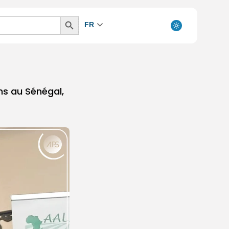
Search
FR
Button
ns au Sénégal,