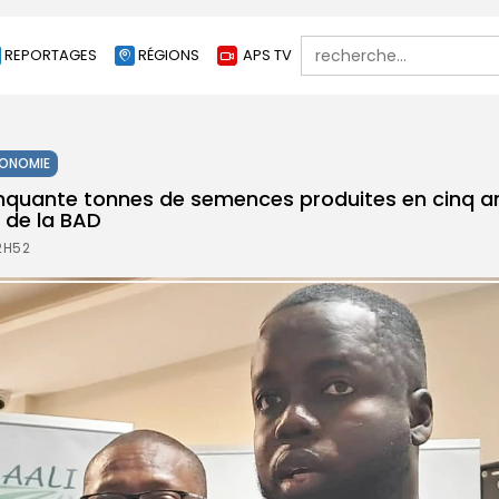
Search
REPORTAGES
RÉGIONS
APS TV
for:
ONOMIE
nquante tonnes de semences produites en cinq a
n de la BAD
2H52