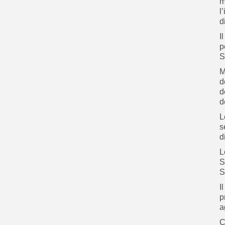
m
l
d
I
p
S
M
d
d
d
L
s
d
L
S
S
I
p
a
C