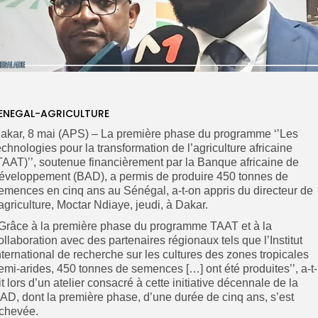
ENEGAL-AGRICULTURE
akar, 8 mai (APS) – La première phase du programme ‘’Les
echnologies pour la transformation de l’agriculture africaine
TAAT)’’, soutenue financièrement par la Banque africaine de
éveloppement (BAD), a permis de produire 450 tonnes de
emences en cinq ans au Sénégal, a-t-on appris du directeur de
’agriculture, Moctar Ndiaye, jeudi, à Dakar.
’Grâce à la première phase du programme TAAT et à la
ollaboration avec des partenaires régionaux tels que l’Institut
nternational de recherche sur les cultures des zones tropicales
emi-arides, 450 tonnes de semences […] ont été produites’’, a-t-
it lors d’un atelier consacré à cette initiative décennale de la
AD, dont la première phase, d’une durée de cinq ans, s’est
chevée.