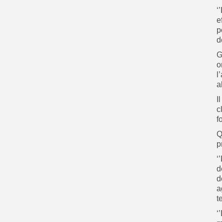
‘
e
p
d
G
o
l
a
I
c
f
Q
p
‘
d
d
a
t
‘