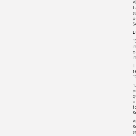
A
t
s
p
S
U
‘
i
c
i
I
t
‘
‘
p
q
e
f
S
A
S
s