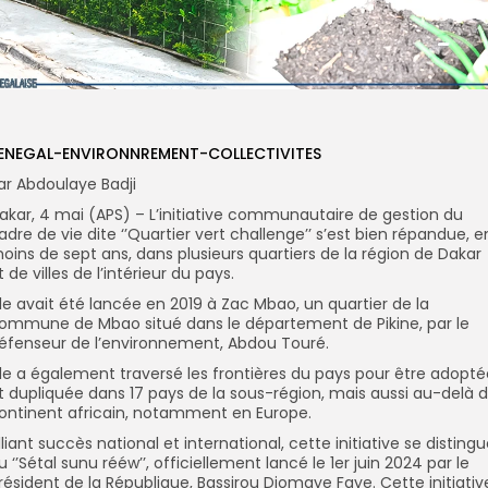
ENEGAL-ENVIRONNREMENT-COLLECTIVITES
ar Abdoulaye Badji
akar, 4 mai (APS) – L’initiative communautaire de gestion du
adre de vie dite ‘’Quartier vert challenge’’ s’est bien répandue, e
oins de sept ans, dans plusieurs quartiers de la région de Dakar
t de villes de l’intérieur du pays.
lle avait été lancée en 2019 à Zac Mbao, un quartier de la
ommune de Mbao situé dans le département de Pikine, par le
éfenseur de l’environnement, Abdou Touré.
lle a également traversé les frontières du pays pour être adopté
t dupliquée dans 17 pays de la sous-région, mais aussi au-delà 
ontinent africain, notamment en Europe.
lliant succès national et international, cette initiative se disting
u ‘’Sétal sunu rééw’’, officiellement lancé le 1er juin 2024 par le
résident de la République, Bassirou Diomaye Faye. Cette initiativ