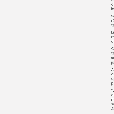
d
i
S
r
t
L
m
d
C
t
s
j
A
q
a
p
‘
d
m
s
A