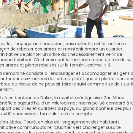
our lui, l’engagement individuel, puis collectif, est la meilleure
açon de reboiser des arbres et maintenir propre un quartier.
’L’initiative de planter un arbre doit nécessairement venir de
haque habitant. C’est vraiment la meilleure façon de faire le sui
es arbres et plants reboisés sur le terrain’’, estime-t-il.
a démarche consiste à ‘’encourager et accompagner les gens 
lanter par eux-mêmes des arbres, plutôt que de planter seul de
rbres, au risque de ne pouvoir faire le suivi comme il se doit sur l
rrain’’.
itué en banlieue de Dakar, la capitale sénégalaise, Zac Mbao
énéficie aujourd’hui d’un microclimat moins pollué comparé à l
lupart des villes et quartiers du pays, au grand bonheur des plus
e 400 concessions familiales qu’elle compte.
elon Abdou Touré, en plus de l’engagement des habitants,
’initiative communautaire ‘’Quartier vert challenge’’ suscite
’engouement des notables, des chefs de quartier et imams de l