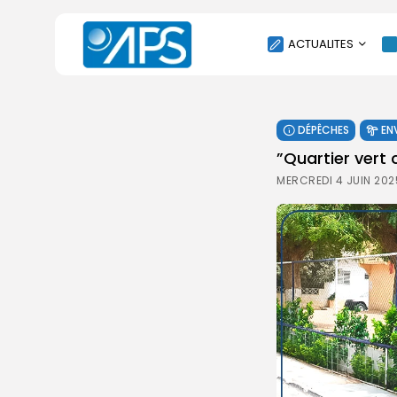
ACTUALITES
POLITIQUE
DÉPÊCHES
EN
SOCIÉTÉ
”Quartier vert 
ÉCONOMIE
MERCREDI 4 JUIN 202
CULTURE
SPORT
ENVIRONNEMENT
INTERNATIONAL
AGENDA
SANTE