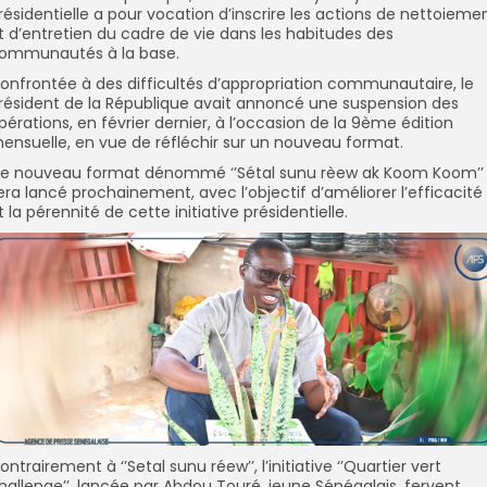
résidentielle a pour vocation d’inscrire les actions de nettoieme
t d’entretien du cadre de vie dans les habitudes des
ommunautés à la base.
onfrontée à des difficultés d’appropriation communautaire, le
résident de la République avait annoncé une suspension des
pérations, en février dernier, à l’occasion de la 9ème édition
ensuelle, en vue de réfléchir sur un nouveau format.
e nouveau format dénommé ‘’Sétal sunu rèew ak Koom Koom’’
era lancé prochainement, avec l’objectif d’améliorer l’efficacité
t la pérennité de cette initiative présidentielle.
ontrairement à ‘’Setal sunu réew’’, l’initiative ‘’Quartier vert
hallenge’’, lancée par Abdou Touré, jeune Sénégalais, fervent