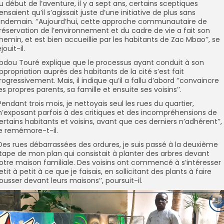
u début de l’aventure, il y a sept ans, certains sceptiques
ensaient qu’il s’agissait juste d’une initiative de plus sans
endemain. ‘’Aujourd’hui, cette approche communautaire de
réservation de l’environnement et du cadre de vie a fait son
hemin, et est bien accueillie par les habitants de Zac Mbao’’, se
éjouit-il.
bdou Touré explique que le processus ayant conduit à son
ppropriation auprès des habitants de la cité s’est fait
rogressivement. Mais, il indique qu’il a fallu d’abord ‘’convaincre
es propres parents, sa famille et ensuite ses voisins’’.
’Pendant trois mois, je nettoyais seul les rues du quartier,
’exposant parfois à des critiques et des incompréhensions de
ertains habitants et voisins, avant que ces derniers n’adhérent’’,
e remémore-t-il.
’Des rues débarrassées des ordures, je suis passé à la deuxième
tape de mon plan qui consistait à planter des arbres devant
otre maison familiale. Des voisins ont commencé à s’intéresser
etit à petit à ce que je faisais, en sollicitant des plants à faire
ousser devant leurs maisons’’, poursuit-il.