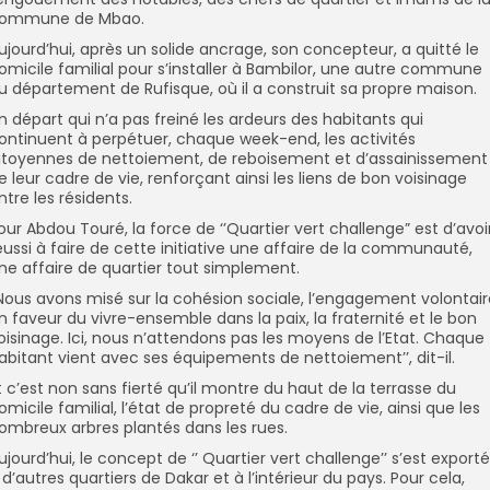
ommune de Mbao.
ujourd’hui, après un solide ancrage, son concepteur, a quitté le
omicile familial pour s’installer à Bambilor, une autre commune
u département de Rufisque, où il a construit sa propre maison.
n départ qui n’a pas freiné les ardeurs des habitants qui
ontinuent à perpétuer, chaque week-end, les activités
itoyennes de nettoiement, de reboisement et d’assainissement
e leur cadre de vie, renforçant ainsi les liens de bon voisinage
ntre les résidents.
our Abdou Touré, la force de ‘’Quartier vert challenge” est d’avoi
éussi à faire de cette initiative une affaire de la communauté,
ne affaire de quartier tout simplement.
’Nous avons misé sur la cohésion sociale, l’engagement volontair
n faveur du vivre-ensemble dans la paix, la fraternité et le bon
oisinage. Ici, nous n’attendons pas les moyens de l’Etat. Chaque
abitant vient avec ses équipements de nettoiement’’, dit-il.
t c’est non sans fierté qu’il montre du haut de la terrasse du
omicile familial, l’état de propreté du cadre de vie, ainsi que les
ombreux arbres plantés dans les rues.
ujourd’hui, le concept de ‘’ Quartier vert challenge’’ s’est exporté
 d’autres quartiers de Dakar et à l’intérieur du pays. Pour cela,