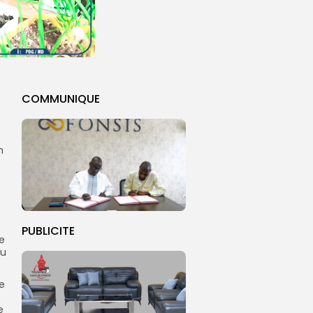
COMMUNIQUE
n
PUBLICITE
e
du
ue
e