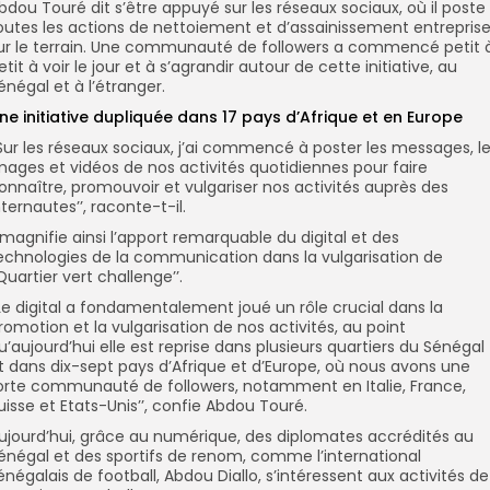
bdou Touré dit s’être appuyé sur les réseaux sociaux, où il poste
outes les actions de nettoiement et d’assainissement entrepris
ur le terrain. Une communauté de followers a commencé petit 
etit à voir le jour et à s’agrandir autour de cette initiative, au
énégal et à l’étranger.
ne initiative dupliquée dans 17 pays d’Afrique et en Europe
’Sur les réseaux sociaux, j’ai commencé à poster les messages, l
mages et vidéos de nos activités quotidiennes pour faire
onnaître, promouvoir et vulgariser nos activités auprès des
nternautes’’, raconte-t-il.
l magnifie ainsi l’apport remarquable du digital et des
echnologies de la communication dans la vulgarisation de
’Quartier vert challenge’’.
’Le digital a fondamentalement joué un rôle crucial dans la
romotion et la vulgarisation de nos activités, au point
u’aujourd’hui elle est reprise dans plusieurs quartiers du Sénégal
t dans dix-sept pays d’Afrique et d’Europe, où nous avons une
orte communauté de followers, notamment en Italie, France,
uisse et Etats-Unis’’, confie Abdou Touré.
ujourd’hui, grâce au numérique, des diplomates accrédités au
énégal et des sportifs de renom, comme l’international
énégalais de football, Abdou Diallo, s’intéressent aux activités de