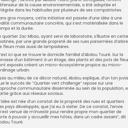
éfenseur de la cause environnementale, a été adoptée et
ntégrée dans les habitudes par plusieurs de ses compatriotes.
ans gros moyens, cette initiative est passée d’une idée à une
éalité communautaire concrète, qui s’est matérialisée dans le
emps et la durée.
e quartier Zac Mbao, ayant servi de laboratoire, s’illustre en cett
atinée, par une grande propreté de ses rues parsemées d’arbre
e fleurs mais aussi de lampadaires.
’est ici que se trouve le domicile familial d’Abdou Touré. Sur la
errasse d’un bâtiment à un étage, des plants et des pots de fleu
ont exposés créant un micro-écosystème propice au micro-
ardinage urbain.
ssis au milieu de ce décor naturel, Abdou explique, d’un ton jovial
ue le succès de ‘’Quartier vert challenge’’ repose sur une
pproche communautaire disséminée au sein de la population, 
artie grâce aux réseaux sociaux.
’L’idée est née d’un constat de la propreté des rues et quartiers
es pays développés, que j’ai eu à visiter. De ce constat, l’envie
’est venue de m’investir pour rendre propre mon quartier de
orte à pouvoir y accueillir mes hôtes, dans un cadre assaini’’, dit
bdou Touré.