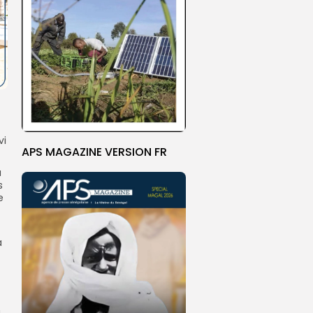
vi
APS MAGAZINE VERSION FR
à
s
e
a
a