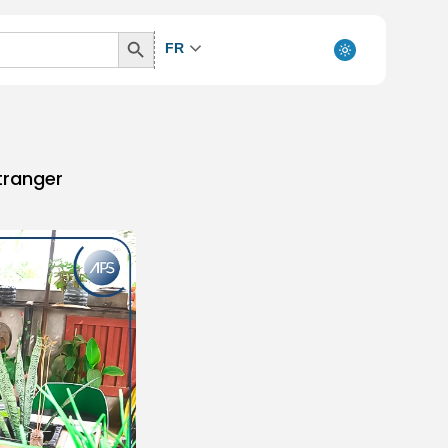
Search
FR
Button
étranger