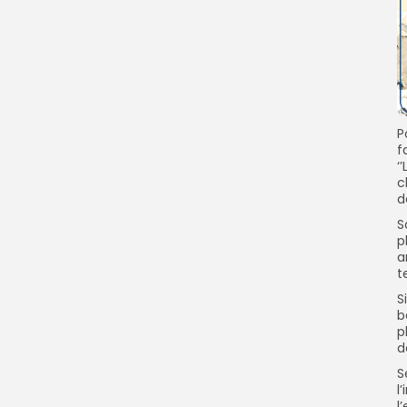
P
f
‘
c
d
S
p
a
te
S
b
p
d
S
l
l