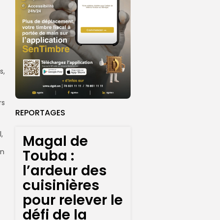
e
s,
rs
REPORTAGES
,
Magal de
Touba :
en
l’ardeur des
cuisinières
pour relever le
défi de la