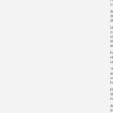
c
A
d
d
U
c
c
d
e
P
r
u
‘
e
v
h
E
d
n
A
à