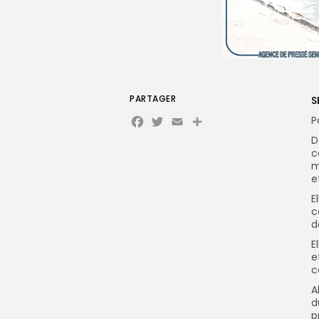
PARTAGER
S
Facebook
Twitter
Email
Partager
P
D
c
m
e
E
c
d
E
e
c
A
d
p