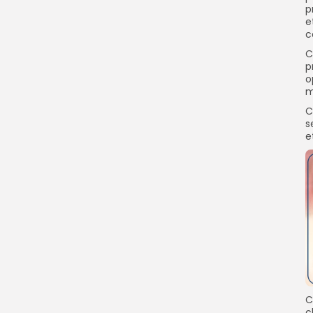
p
e
c
C
p
o
m
C
s
e
C
c