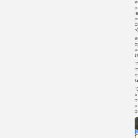
A
p
l
p
c
r
A
a
p
s
‘
m
c
s
‘
é
n
p
p