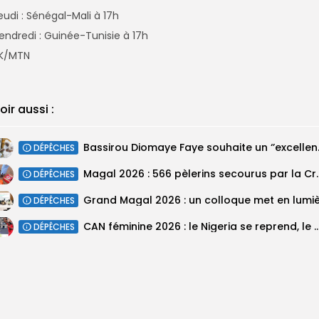
eudi : Sénégal-Mali à 17h
endredi : Guinée-Tunisie à 17h
K/MTN
oir aussi :
Bassirou Dioma
DÉPÊCHES
Magal 2026 : 566 pèlerins se
DÉPÊCHES
DÉPÊCHES
‎CAN féminine 2026 : le Nigeria se reprend, le Malawi su
DÉPÊCHES