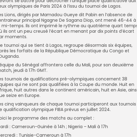
evront se battre pour décrocher l’unique place qualificative aux
eux olympiques de Paris 2024 à l’issu du tournoi de Lagos.
es Lions, dirigés par Mamadou Gueye dit Pabin en l’absence de
’entraineur principal Ngagne De Sagana Diop, ont mené 46-44 à
a mi-temps. Ils ont imprimé le rythme au quatrième quart temp
ù ils ont un peu creusé l’écart en menant par dix points d’écart
ar moments.
e tournoi qui se tient à Lagos, regroupe désormais six équipes,
près les forfaits de la République Démocratique du Congo et
’Ouganda.
’équipe du Sénégal affrontera celle du Mali, pour son deuxième
atch, jeudi à 17h GMT.
es tournois de qualifications pré-olympiques concernent 38
quipes qui ne sont pas qualifiées à la Coupe du monde. Huit en
frique, huit autres dans le continent américain, huit en Asie, ains
ue seize en Europe.
es cinq vainqueurs de chaque tournoi participeront aux tournois
e qualification olympique FIBA prévus en juillet 2024.
oici le programme des matchs au complet :
ardi : Cameroun-Guinée à 14h ; Nigeria – Mali à 17h
ercredi : Tunisie-Cameroun à 17h