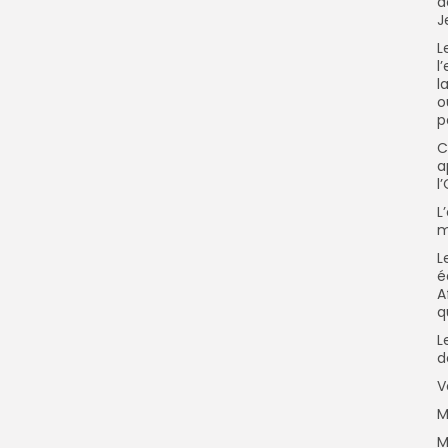
d
J
L
l
l
o
p
C
a
l
L
m
L
é
A
q
L
d
V
M
M