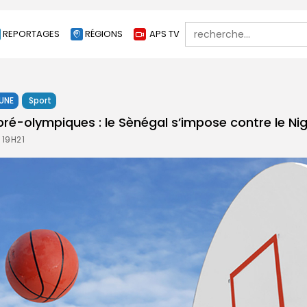
Search
REPORTAGES
RÉGIONS
APS TV
for:
 UNE
Sport
pré-olympiques : le Sènégal s’impose contre le Ni
 19H21