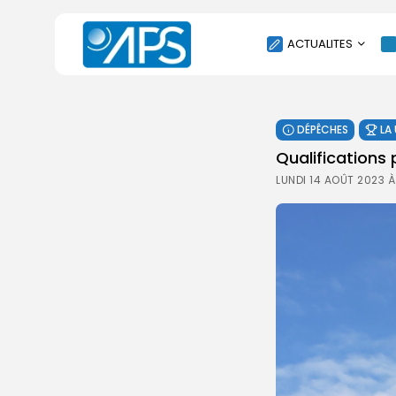
ACTUALITES
POLITIQUE
DÉPÊCHES
LA
SOCIÉTÉ
Qualifications 
ÉCONOMIE
LUNDI 14 AOÛT 2023 À
CULTURE
SPORT
ENVIRONNEMENT
INTERNATIONAL
AGENDA
SANTE