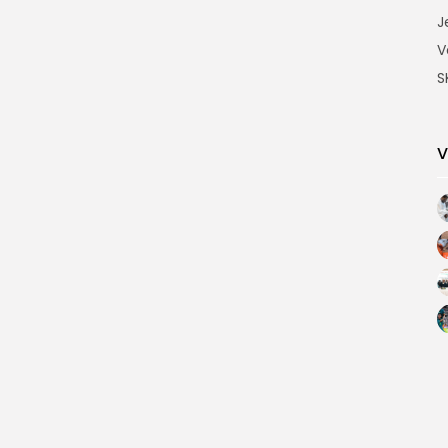
J
V
S
V