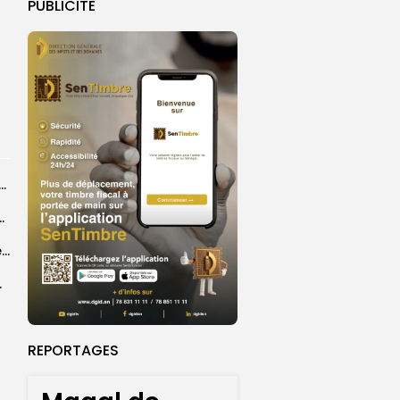
PUBLICITE
ye Faye souhaite un ‘’excellent Magal’’ aux fidèles
courus par la Croix-Rouge sénégalaise
Grand Magal 2026 : un colloque met en lumière la portée universelle...
rprend encore...
REPORTAGES