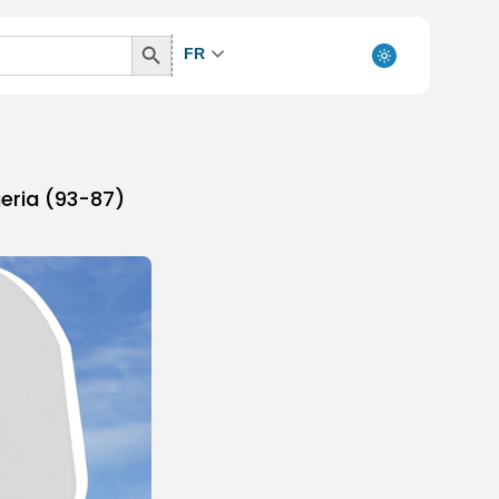
Search
FR
Button
geria (93-87)