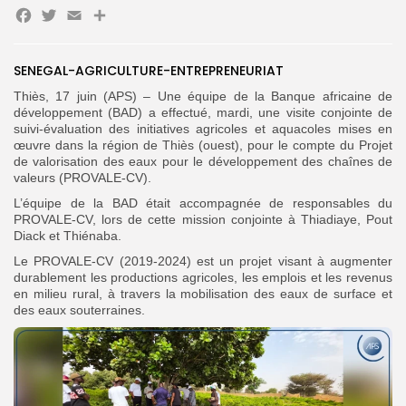
Facebook
Twitter
Email
Partager
SENEGAL-AGRICULTURE-ENTREPRENEURIAT
Search
Search
Thiès, 17 juin (APS) – Une équipe de la Banque africaine de
for:
Button
développement (BAD) a effectué, mardi, une visite conjointe de
suivi-évaluation des initiatives agricoles et aquacoles mises en
FR
œuvre dans la région de Thiès (ouest), pour le compte du Projet
de valorisation des eaux pour le développement des chaînes de
valeurs (PROVALE-CV).
L’équipe de la BAD était accompagnée de responsables du
PROVALE-CV, lors de cette mission conjointe à Thiadiaye, Pout
Diack et Thiénaba.
Le PROVALE-CV (2019-2024) est un projet visant à augmenter
durablement les productions agricoles, les emplois et les revenus
en milieu rural, à travers la mobilisation des eaux de surface et
des eaux souterraines.