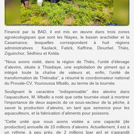
Financé par la BAD, il est mis en œuvre dans trois zones
agroécologiques que sont les Niayes, le bassin arachidier et la
Casamance, lesquelles correspondent à huit régions
administratives : Kaolack, Fatick, Kaffrine, Diourbel, Thiès,
Ziguinchor, Sédhiou et Kolda.
“Nous avons visité, dans la région de Thiès, l’unité d’élevage
d’alevins, située à Thiadiaye, une exploitation de piment qui a
intégré toute la chaîne de valeurs et, enfin, l’unité de
transformation de Thiénaba”, a résumé le coordonnateur national
du Provale-CV, Younoussa Mballo, au terme de la tournée.
Soulignant le caractère “indispensable” des alevins dans
l’aquaculture, M. Mballo a noté que cette tournée visait à montrer
l’importance de deux aspects de ce sous-secteur de la pêche, à
savoir la production d’alevins, en tant que semence pour les
aquaculteurs, et la fabrication d’aliments pour poissons.
“Cette unité que nous avons visitée a une capacité [de
production] annuelle de 10 millions d’alevins. Actuellement, il est à
un rythme, à peu près, de 2 millions [par an] et s’agrandit