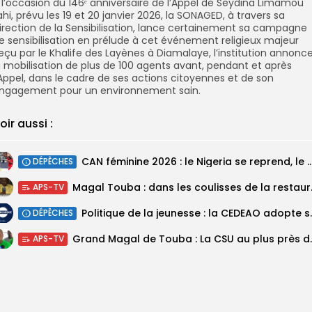
 l’occasion du 146ᵉ anniversaire de l’Appel de Seydina Limamou
ahi, prévu les 19 et 20 janvier 2026, la SONAGED, à travers sa
irection de la Sensibilisation, lance certainement sa campagne
e sensibilisation en prélude à cet événement religieux majeur
eçu par le Khalife des Layènes à Diamalaye, l’institution annonc
a mobilisation de plus de 100 agents avant, pendant et après
’Appel, dans le cadre de ses actions citoyennes et de son
ngagement pour un environnement sain.
oir aussi :
‎CAN féminine 2026 : le Nigeria se reprend, le Malawi su
DÉPÊCHES
Magal Touba : 
APS-TV
Politique de la jeunesse :
DÉPÊCHES
Grand Magal de Tou
APS-TV