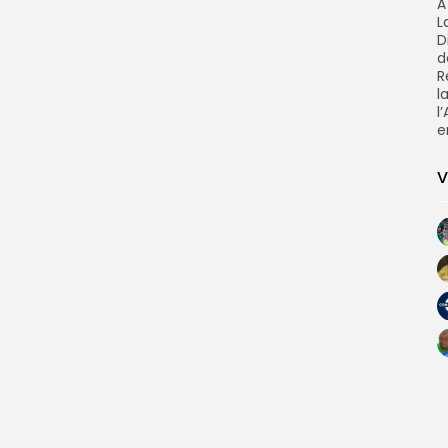
À
L
D
d
R
l
l
e
V