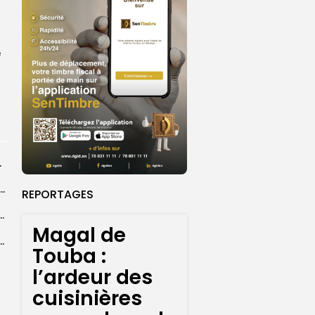
e
rprend encore...
dans les coulisses de la restauration de la presse...
REPORTAGES
 la CEDEAO adopte son plan d’actions stratégiques...
Magal de
ba : La CSU au plus près des pèlerins
Touba :
l’ardeur des
cuisinières