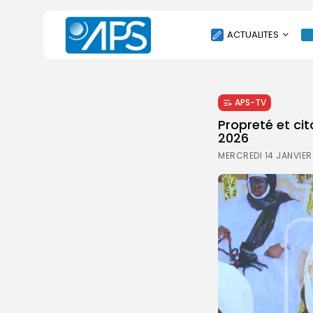
ACTUALITES
POLITIQUE
APS-TV
SOCIÉTÉ
Propreté et ci
ÉCONOMIE
2026
CULTURE
MERCREDI 14 JANVIER
SPORT
ENVIRONNEMENT
INTERNATIONAL
AGENDA
SANTE