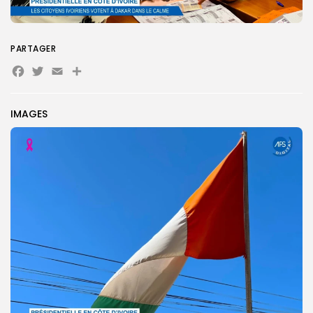
PARTAGER
Facebook
Twitter
Email
Partager
IMAGES
Search
Search
for:
Button
FR