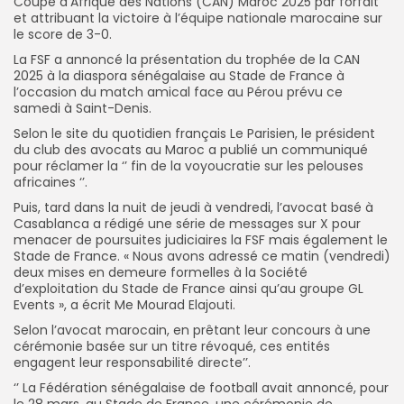
Coupe d’Afrique des Nations (CAN) Maroc 2025 par forfait
et attribuant la victoire à l’équipe nationale marocaine sur
le ‎score de 3-0.
La FSF a annoncé la présentation du trophée de la CAN
2025 à la diaspora sénégalaise au Stade de France à
l’occasion du match amical face au Pérou prévu ce
samedi à Saint-Denis.
Selon le site du quotidien français Le Parisien, le président
du club des avocats au Maroc a publié un communiqué
pour réclamer la ‘’ fin de la voyoucratie sur les pelouses
africaines ‘’.
Puis, tard dans la nuit de jeudi à vendredi, l’avocat basé à
Casablanca a rédigé une série de messages sur X pour
menacer de poursuites judiciaires la FSF mais également le
Stade de France. « Nous avons adressé ce matin (vendredi)
deux mises en demeure formelles à la Société
d’exploitation du Stade de France ainsi qu’au groupe GL
Events », a écrit Me Mourad Elajouti.
Selon l’avocat marocain, en prêtant leur concours à une
cérémonie basée sur un titre révoqué, ces entités
engagent leur responsabilité directe’’.
‘’ La Fédération sénégalaise de football avait annoncé, pour
le 28 mars, au Stade de France, une cérémonie de