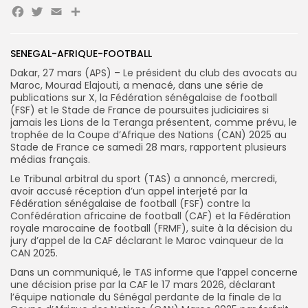
Facebook
Twitter
Email
Partager
Search
Search
SENEGAL-AFRIQUE-FOOTBALL
for:
Button
Dakar, 27 mars (APS) – Le président du club des avocats au
Maroc, Mourad Elajouti, a menacé, dans une série de
FR
publications sur X, la Fédération sénégalaise de football
(FSF) et le Stade de France de poursuites judiciaires si
jamais les Lions de la Teranga présentent, comme prévu, le
trophée de la Coupe d’Afrique des Nations (CAN) 2025 au
Stade de France ce samedi 28 mars, rapportent plusieurs
médias français.
Le Tribunal arbitral du sport (TAS) a annoncé, mercredi,
avoir accusé réception d’un appel interjeté par la
Fédération sénégalaise de football (FSF) contre la
Confédération africaine de football (CAF) et la Fédération
royale marocaine de football (FRMF), suite à la décision du
jury d’appel de la CAF déclarant le Maroc vainqueur de la
CAN 2025.
Dans un communiqué, le TAS informe que l’appel concerne
une décision prise par la CAF le 17 mars 2026, déclarant
l’équipe nationale du Sénégal perdante de la finale de la