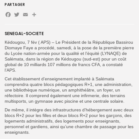
PARTAGER
Facebook
Twitter
Email
Partager
Search
Search
for:
Button
SENEGAL-SOCIETE
Kédougou, 7 fév ( APS) – Le Président de la République Bassirou
FR
Diomaye Faye a procédé, samedi, à la pose de la première pierre
du Lycée nation-armée pour la qualité et l’équité (LYNAQE) de
Salémata, dans la région de Kédougou (sud-est) pour un coût
global de 10 milliards 107 millions de francs CFA, a constaté
l’APS.
Cet établissement d’enseignement implanté à Salémata
comprendra quatre blocs pédagogiques R+1, une administration,
une bibliothèque numérique, un amphithéâtre, un foyer, un
réfectoire. Il comprend également une infirmerie, des terrains
multisports, un gymnase avec piscine et une centrale solaire.
De même, il intègre des infrastructures d’hébergement avec deux
blocs R+2 pour les filles et deux blocs R+2 pour les garçons, des
logements administratifs, des logements pour enseignants,
personnel et gardiens, ainsi qu’une chambre de passage pour les
enseignants.