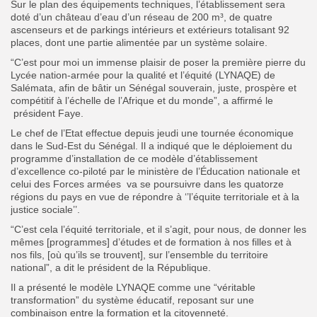
Sur le plan des équipements techniques, l’établissement sera
doté d’un château d’eau d’un réseau de 200 m³, de quatre
ascenseurs et de parkings intérieurs et extérieurs totalisant 92
places, dont une partie alimentée par un système solaire.
“C’est pour moi un immense plaisir de poser la première pierre du
Lycée nation-armée pour la qualité et l’équité (LYNAQE) de
Salémata, afin de bâtir un Sénégal souverain, juste, prospère et
compétitif à l’échelle de l’Afrique et du monde”, a affirmé le
président Faye.
Le chef de l’Etat effectue depuis jeudi une tournée économique
dans le Sud-Est du Sénégal. Il a indiqué que le déploiement du
programme d’installation de ce modèle d’établissement
d’excellence co-piloté par le ministère de l’Éducation nationale et
celui des Forces armées va se poursuivre dans les quatorze
régions du pays en vue de répondre à ‘’l’équite territoriale et à la
justice sociale’’.
“C’est cela l’équité territoriale, et il s’agit, pour nous, de donner les
mêmes [programmes] d’études et de formation à nos filles et à
nos fils, [où qu’ils se trouvent], sur l’ensemble du territoire
national”, a dit le président de la République.
Il a présenté le modèle LYNAQE comme une “véritable
transformation” du système éducatif, reposant sur une
combinaison entre la formation et la citoyenneté.