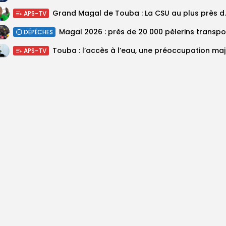
Grand Magal de Tou
APS-TV
DÉPÊCHES
Touba :
APS-TV