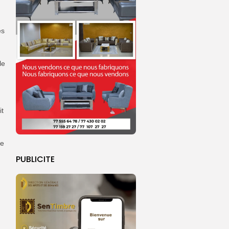
es
le
it
le
PUBLICITE