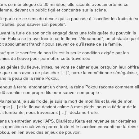
ans ce monologue de 30 minutes, elle raconte avec amertume ce
ilemne, devant un public figé et concentré sur la scène.
lle parle de ce sens du devoir qui l’a poussée à ”sacrifier les fruits de s
ntrailles, pour sauver son peuple”.
uyant la furie de son oncle engagé dans une folle quête du pouvoir, la
eine Pokou se trouve freiné par le fleuve ”Akoumoué”, un obstacle qu’el
oit absolument franchir pour sauver ce qu’il reste de sa famille.
auf que le sacrifice de son fils est la seule condition exigée par les
énies du fleuve pour permettre cette traversée.
Les génies du fleuve, irrités, ne vont se calmer que lorsqu’on leur offrira
e que nous avons de plus cher […]”, narre la comédienne sénégalaise,
ans la peau de la reine Pokou.
enoux à terre, entonnant un chant, la reine Pokou raconte comment el
 dû sacrifier son propre fils pour sauver son peuple.
Maintenant, je suis froide, je suis la mort de mon fils et la vie de mon
euple […] et le fleuve devient calme à mes pieds, sous la tiédeur de la
uit tombante, nous traversons […]”, déclame-t-elle.
ans un entretien avec l’APS, Diariétou Keita est revenue sur certaines
es questions soulevées par ce texte et le sacrifice consenti par la reine
okou, en lien avec des enjeux de pouvoir.