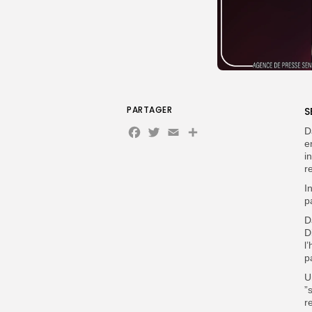
PARTAGER
S
Facebook
Twitter
Email
Partager
D
e
i
r
I
p
D
D
l
p
U
”
r