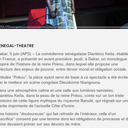
ENEGAL-THEATRE
akar, 5 juin (APS) – La comédienne sénégalaise Diariétou Keita, établi
n France, a présenté en avant-première, jeudi, à Dakar, un monologue
nspiré de l’histoire de la reine Pokou, dans lequel elle propose une
electure des enjeux de pouvoir, entre devoir moral et obligation sociale.
ntitulée ”Pokou”, la pièce ayant servi de base à ce spectacle a été écrite
ar le metteur en scène congolais Dieudonné Niangouna.
ans une atmosphère calme et une salle aux lumières tamisées,
iariétou Keïta, dans la peau de la reine Pokou, conte sur un ton triste
’histoire de cette figure mythique du royaume Baoulé, qui régnait sur un
artie importante de l’actuelle Côte d’Ivoire.
ne histoire ”douloureuse” qui fait refroidir de l’intérieur, celle d’un
sacrifice” consenti par une femme dont les obligations de princesse et 
eine devaient primer sur ses devoirs de mère.