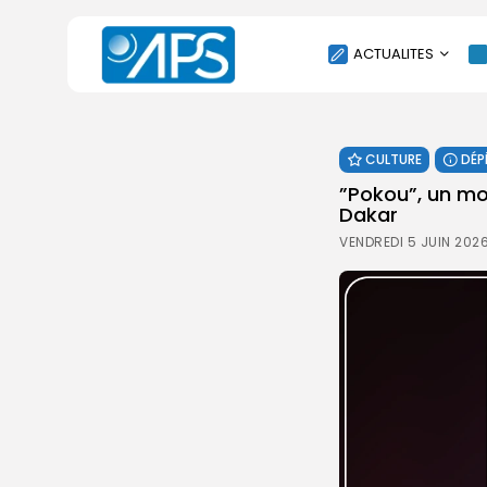
ACTUALITES
POLITIQUE
CULTURE
DÉP
SOCIÉTÉ
”Pokou”, un mo
ÉCONOMIE
Dakar
CULTURE
VENDREDI 5 JUIN 202
SPORT
ENVIRONNEMENT
INTERNATIONAL
AGENDA
SANTE