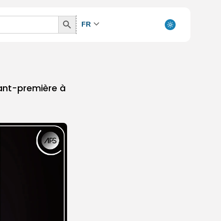
Search
FR
Button
vant-première à