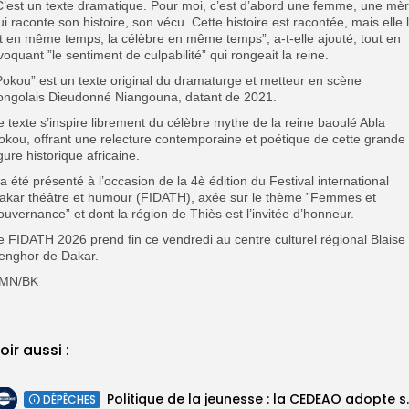
C’est un texte dramatique. Pour moi, c’est d’abord une femme, une mè
ui raconte son histoire, son vécu. Cette histoire est racontée, mais elle 
it en même temps, la célèbre en même temps”, a-t-elle ajouté, tout en
voquant ”le sentiment de culpabilité” qui rongeait la reine.
Pokou” est un texte original du dramaturge et metteur en scène
ongolais Dieudonné Niangouna, datant de 2021.
e texte s’inspire librement du célèbre mythe de la reine baoulé Abla
okou, offrant une relecture contemporaine et poétique de cette grande
igure historique africaine.
l a été présenté à l’occasion de la 4è édition du Festival international
akar théâtre et humour (FIDATH), axée sur le thème ”Femmes et
ouvernance” et dont la région de Thiès est l’invitée d’honneur.
e FIDATH 2026 prend fin ce vendredi au centre culturel régional Blaise
enghor de Dakar.
MN/BK
oir aussi :
Politique de la jeunesse :
DÉPÊCHES