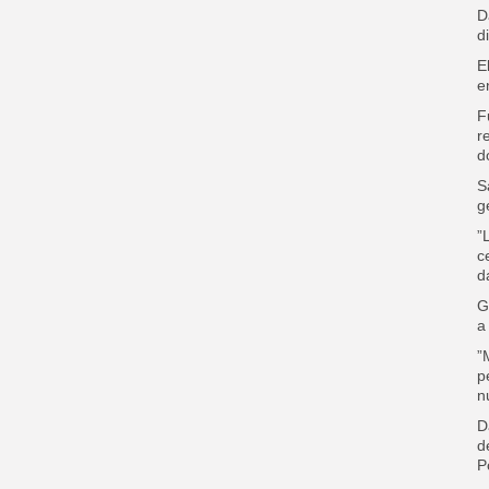
D
d
E
e
F
r
d
S
g
”
c
d
G
a
”
p
n
D
d
P