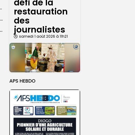
défi de la
ba : La CSU au plus près des pèlerins
restauration
des
Magal 2026 : près de 20 000 pèlerins transportés vers Touba en...
journalistes
 l’accès à l’eau, une préoccupation majeure avant le Grand Magal
samedi 1 août 2026 à 11h21
APS HEBDO