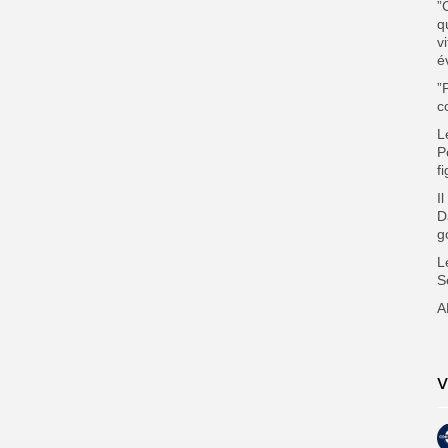
”
q
v
é
”
c
L
P
f
I
D
g
L
S
A
V