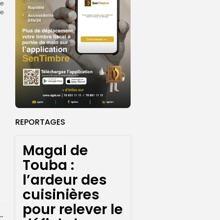
re
le
REPORTAGES
Magal de
Touba :
l’ardeur des
cuisinières
pour relever le
 la CEDEAO adopte son plan d’actions stratégiques...