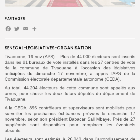
Search
Search
PARTAGER
for:
Button
Facebook
Twitter
Email
Partager
FR
SENEGAL-LEGISLATIVES-ORGANISATION
Tivaouane, 16 nov (APS) – Plus de 44.000 électeurs sont inscrits
dans les 91 bureaux de vote installés dans les 27 centres de vote
de la commune de Tivaouane à l’occasion des législatives
anticipées du dimanche 17 novembre, a appris l’APS de la
Commission électorale départementale autonome (CEDA).
Au total, 44.204 électeurs de cette commune sont appelés aux
urnes, pour choisir les deux futurs députés du département de
Tivaouane.
A la CEDA, 896 contrôleurs et superviseurs sont mobilisés pour
surveiller les prochaines échéances prévues le dimanche 17
novembre, selon son président Babacar Sall Mbaye.
Près de 27
suppléants sont disponibles pour remplacer les éventuels
absents.
Les électeurs sont estimés à 26.949 dans l’arrondissement de