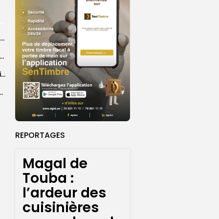
Abdoulaye Faye, cocher le temps du Magal, rêve d’un lendemain meilleur
26 : Dakar Dem Dikk mobilise 939 rotations et transporte près...
Grand Magal : 289 arrestations lors d’opérations préventives de sécurisation
 seize Lioncelles retenues pour l’étape finale de...
REPORTAGES
Magal de
Touba :
l’ardeur des
cuisinières