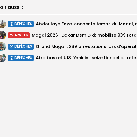
oir aussi :
DÉPÊCHES
Magal 20
APS-TV
DÉPÊCHES
‎Afro basket U18 féminin :
DÉPÊCHES