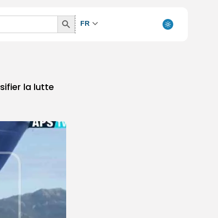
Search
FR
Button
fier la lutte