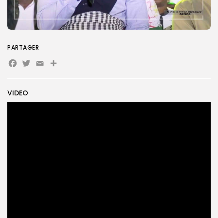
Search
Search
for:
Button
PARTAGER
FR
Facebook
Twitter
Email
Partager
VIDEO