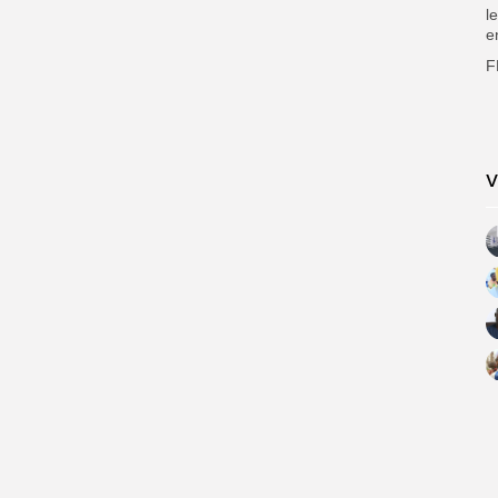
l
e
F
V