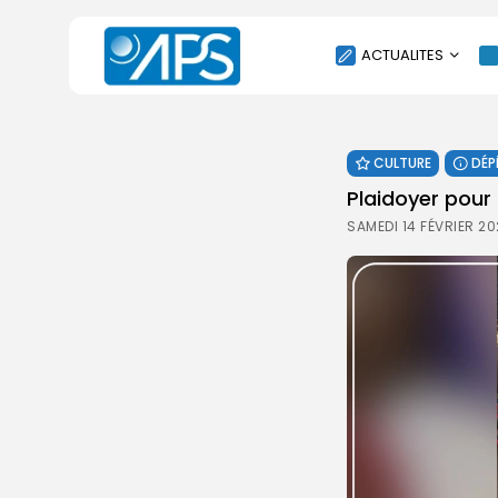
ACTUALITES
POLITIQUE
CULTURE
DÉP
SOCIÉTÉ
Plaidoyer pour
ÉCONOMIE
SAMEDI 14 FÉVRIER 20
CULTURE
SPORT
ENVIRONNEMENT
INTERNATIONAL
AGENDA
SANTE