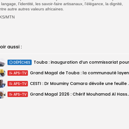
e langage, l’identité, les savoir-faire artisanaux, l’élégance, la dignité,
ntre autre autres valeurs africaines.
KS/MTN
oir aussi :
DÉPÊCHES
APS-TV
CESTI : Dr Mouminy Camar
APS-TV
Grand Magal 2026 : Chérif Mouhamad Al Hassani salu
APS-TV