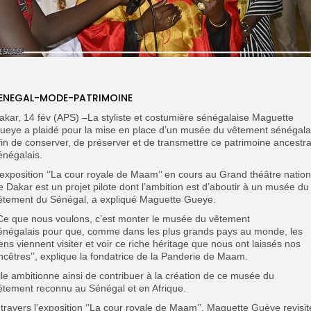
ENEGAL-MODE-PATRIMOINE
akar, 14 fév (APS) –La styliste et costumière sénégalaise Maguette
ueye a plaidé pour la mise en place d’un musée du vêtement sénégala
fin de conserver, de préserver et de transmettre ce patrimoine ancestra
énégalais.
’exposition ‘’La cour royale de Maam’’ en cours au Grand théâtre nation
e Dakar est un projet pilote dont l’ambition est d’aboutir à un musée du
êtement du Sénégal, a expliqué Maguette Gueye.
’Ce que nous voulons, c’est monter le musée du vêtement
énégalais pour que, comme dans les plus grands pays au monde, les
ens viennent visiter et voir ce riche héritage que nous ont laissés nos
ncêtres’’, explique la fondatrice de la Panderie de Maam.
lle ambitionne ainsi de contribuer à la création de ce musée du
êtement reconnu au Sénégal et en Afrique.
 travers l’exposition ‘’La cour royale de Maam’’, Maguette Guèye revisit