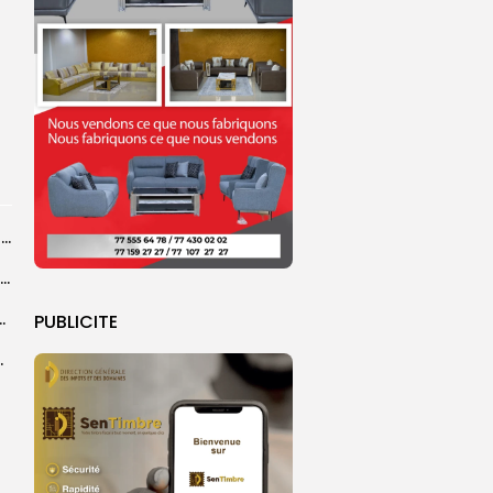
Touba : inauguration d’un commissariat pour renforcer le dispositif sécuritaire de la...
Grand Magal de Touba : la communauté layenne souligne une célébration qui...
a dévoile une feuille de route
PUBLICITE
e un événement porteur...