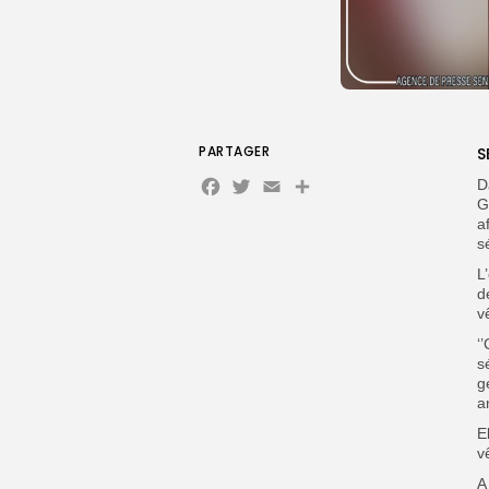
PARTAGER
S
Facebook
Twitter
Email
Partager
D
G
a
s
L
d
v
‘
s
g
a
E
v
A