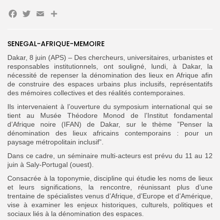
Facebook
Twitter
Email
Partager
SENEGAL-AFRIQUE-MEMOIRE
Dakar, 8 juin (APS) – Des chercheurs, universitaires, urbanistes et
responsables institutionnels, ont souligné, lundi, à Dakar, la
Search
Search
nécessité de repenser la dénomination des lieux en Afrique afin
for:
Button
de construire des espaces urbains plus inclusifs, représentatifs
des mémoires collectives et des réalités contemporaines.
FR
Ils intervenaient à l’ouverture du symposium international qui se
tient au Musée Théodore Monod de l’Institut fondamental
d’Afrique noire (IFAN) de Dakar, sur le thème ”Penser la
dénomination des lieux africains contemporains : pour un
paysage métropolitain inclusif”.
Dans ce cadre, un séminaire multi-acteurs est prévu du 11 au 12
juin à Saly-Portugal (ouest).
‎Consacrée à la toponymie, discipline qui étudie les noms de lieux
et leurs significations, la rencontre, réunissant plus d’une
trentaine de spécialistes venus d’Afrique, d’Europe et d’Amérique,
vise à examiner les enjeux historiques, culturels, politiques et
sociaux liés à la dénomination des espaces.