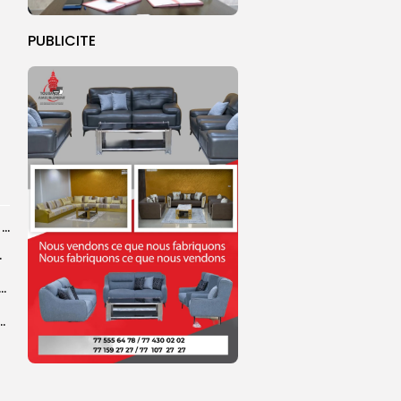
PUBLICITE
Grand Magal 2026 : un colloque met en lumière la portée universelle...
rprend encore...
dans les coulisses de la restauration de la presse...
 la CEDEAO adopte son plan d’actions stratégiques...