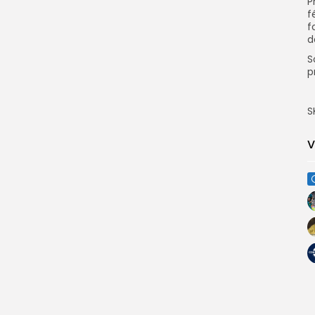
P
f
f
d
S
p
S
V