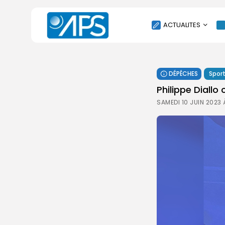
ACTUALITES
POLITIQUE
DÉPÊCHES
Spor
SOCIÉTÉ
Philippe Diallo
ÉCONOMIE
SAMEDI 10 JUIN 2023 
CULTURE
SPORT
ENVIRONNEMENT
INTERNATIONAL
AGENDA
SANTE