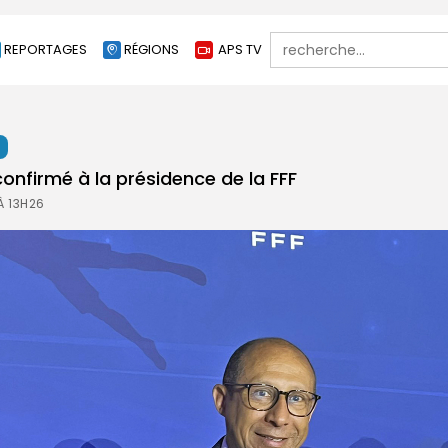
Search
REPORTAGES
RÉGIONS
APS TV
for:
t
 confirmé à la présidence de la FFF
À 13H26