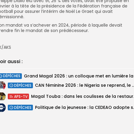
hilippe Diallo élu avec 91, 26 % des votes, avait été propulsé en
évrier à la tête de la présidence de la Fédération française de
ootball pour assurer l’intérim de Noël Le Graet qui avait
émissionné.
on mandat va s’achever en 2024, période à laquelle devait
rendre fin le mandat de son prédécesseur.
K/AKS
oir aussi :
DÉPÊCHES
‎CAN féminine 2026 : le Nigeria se reprend, le Malawi su
DÉPÊCHES
Magal Touba : 
APS-TV
Politique de la jeunesse :
DÉPÊCHES