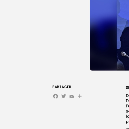
PARTAGER
S
Facebook
Twitter
Email
Partager
D
D
F
s
l
p