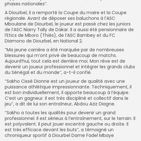
phases nationales’’.
A Diourbel, il a remporté la Coupe du maire et la Coupe
régionale. Avant de déposer ses baluchons à l’ASC
Mboulane de Diourbel, le joueur est passé chez les juniors
de l’ASC Niarry Tally de Dakar. Il a aussi été pensionnaire de
l’Etics de Mboro (Thiès), de l’ASC Bambey et du FC
Diamono de Diourbel, en National 2.
‘’Ma jeune carrière a été marquée par de nombreuses
blessures qui m’ont privé de beaucoup de matchs.
Aujourd’hui, tout cela est derrière moi. Mon rêve est de
devenir un joueur professionnel et intégrer les grands clubs
du Sénégal et du monde’’, a-t-il confié.
‘’Sakho Cissé Dionne est un joueur de qualité avec une
puissance athlétique impressionnante. Techniquement, il
est bon individuellement, il apporte beaucoup à l’équipe.
C’est un gagneur. Il est très discipliné et collectif dans le
jeu’’, a dit de lui son entraîneur, Abdou Aziz Diagne.
‘’Sakho a toutes les qualités pour devenir un grand
professionnel. Il est sérieux à l’entraînement, sur le terrain. Il
est polyvalent. Il peut jouer excentré gauche ou droite. Il
est très efficace devant les buts’’, a témoigné un
chroniqueur sportif à Diourbel Dame Fadel Mbaye