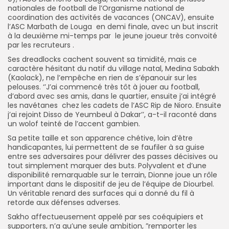
nationales de football de l’Organisme national de
coordination des activités de vacances (ONCAV), ensuite
l’ASC Marbath de Louga en demi finale, avec un but inscrit
à la deuxième mi-temps par le jeune joueur très convoité
par les recruteurs .
Ses dreadlocks cachent souvent sa timidité, mais ce
caractère hésitant du natif du village natal, Medina Sabakh
(Kaolack), ne l’empêche en rien de s’épanouir sur les
pelouses. ‘’J’ai commencé très tôt à jouer au football,
d’abord avec ses amis, dans le quartier, ensuite j’ai intégré
les navétanes chez les cadets de l’ASC Rip de Nioro. Ensuite
j’ai rejoint Disso de Yeumbeul à Dakar’’, a-t-il raconté dans
un wolof teinté de l’accent gambien.
Sa petite taille et son apparence chétive, loin d’être
handicapantes, lui permettent de se faufiler à sa guise
entre ses adversaires pour délivrer des passes décisives ou
tout simplement marquer des buts. Polyvalent et d’une
disponibilité remarquable sur le terrain, Dionne joue un rôle
important dans le dispositif de jeu de l’équipe de Diourbel.
Un véritable renard des surfaces qui a donné du fil à
retorde aux défenses adverses.
Sakho affectueusement appelé par ses coéquipiers et
supporters, n’a qu’une seule ambition, ”remporter les