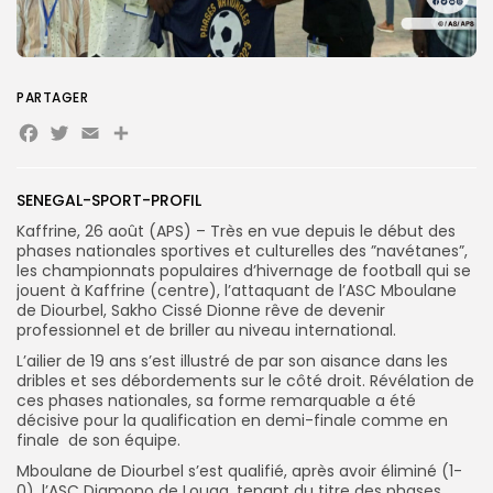
Search
Search
PARTAGER
for:
Button
Facebook
Twitter
Email
Partager
FR
SENEGAL-SPORT-PROFIL
Kaffrine, 26 août (APS) – Très en vue depuis le début des
phases nationales sportives et culturelles des ”navétanes”,
les championnats populaires d’hivernage de football qui se
jouent à Kaffrine (centre), l’attaquant de l’ASC Mboulane
de Diourbel, Sakho Cissé Dionne rêve de devenir
professionnel et de briller au niveau international.
L’ailier de 19 ans s’est illustré de par son aisance dans les
dribles et ses débordements sur le côté droit. Révélation de
ces phases nationales, sa forme remarquable a été
décisive pour la qualification en demi-finale comme en
finale de son équipe.
Mboulane de Diourbel s’est qualifié, après avoir éliminé (1-
0), l’ASC Diamono de Louga, tenant du titre des phases