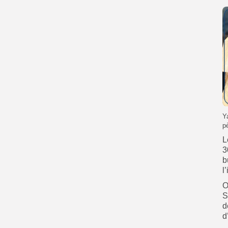
Y
p
L
3
b
l
O
S
d
d