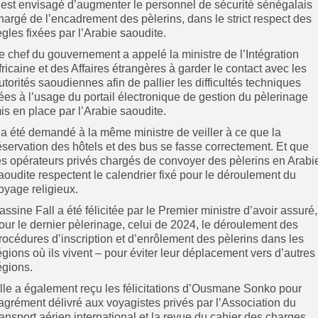
l est envisagé d’augmenter le personnel de sécurité sénégalais
hargé de l’encadrement des pèlerins, dans le strict respect des
ègles fixées par l’Arabie saoudite.
e chef du gouvernement a appelé la ministre de l’Intégration
fricaine et des Affaires étrangères à garder le contact avec les
utorités saoudiennes afin de pallier les difficultés techniques
iées à l’usage du portail électronique de gestion du pèlerinage
is en place par l’Arabie saoudite.
l a été demandé à la même ministre de veiller à ce que la
éservation des hôtels et des bus se fasse correctement. Et que
es opérateurs privés chargés de convoyer des pèlerins en Arabi
aoudite respectent le calendrier fixé pour le déroulement du
oyage religieux.
assine Fall a été félicitée par le Premier ministre d’avoir assuré,
our le dernier pèlerinage, celui de 2024, le déroulement des
rocédures d’inscription et d’enrôlement des pèlerins dans les
égions où ils vivent – pour éviter leur déplacement vers d’autres
égions.
lle a également reçu les félicitations d’Ousmane Sonko pour
’agrément délivré aux voyagistes privés par l’Association du
ransport aérien international et la revue du cahier des charges