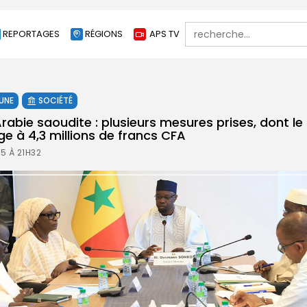
Search
REPORTAGES
RÉGIONS
APS TV
for:
 UNE
SOCIÉTÉ
rabie saoudite : plusieurs mesures prises, dont le
e à 4,3 millions de francs CFA
25 À 21H32