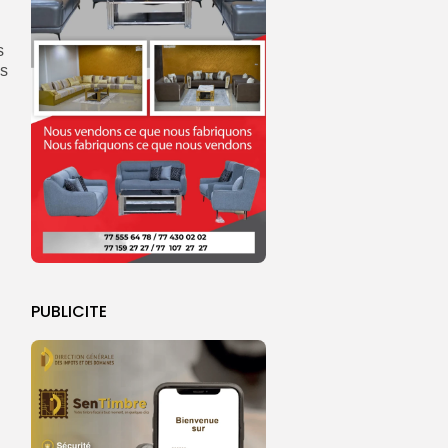
s
is
PUBLICITE