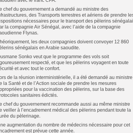
aoudien avec le franc CFA.
e chef du gouvernement a demandé au ministre des
nfrastructures, des Transports terrestres et aériens de prendre le
ispositions nécessaires pour le transport des pèlerins sénégala
ar la compagnie Air Sénégal, avec l’aide de la compagnie
aoudienne Flynas.
héoriquement, les deux compagnies doivent convoyer 12 860
èlerins sénégalais en Arabie saoudite.
usmane Sonko veut que le programme des vols soit
igoureusement respecté, et que les pèlerins voyagent en toute
écurité et avec tout le confort.
ors de la réunion interministérielle, il a été demandé au ministre
e la Santé et de l’Action sociale de prendre les mesures
ppropriées pour la vaccination des pèlerins, sur la base des
rotocoles sanitaires édictés.
e chef du gouvernement recommande aussi au même ministre
e veiller à l’encadrement médical des pèlerins pendant toute la
urée du pèlerinage.
ne augmentation du nombre de médecins nécessaire pour cet
ncadrement est prévue cette année.