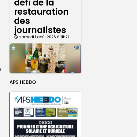
défi de la
restauration
des
journalistes
samedi 1 août 2026 à 11h21
e
APS HEBDO