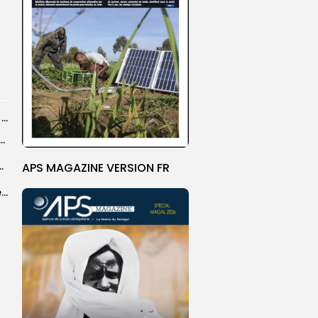
21 décès recensés sur les routes du Magal par les sapeurs-pompiers
ye Faye souhaite un ‘’excellent Magal’’ aux fidèles
courus par la Croix-Rouge sénégalaise
APS MAGAZINE VERSION FR
Grand Magal 2026 : un colloque met en lumière la portée universelle...