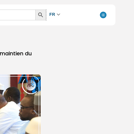
Search
FR
Button
 maintien du