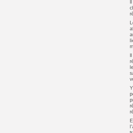
I
c
r
L
a
a
l
m
I
r
l
s
v
Y
p
p
r
r
E
l
t