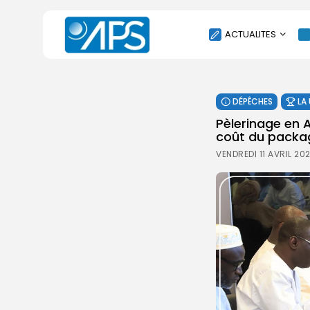
ACTUALITES
POLITIQUE
DÉPÊCHES
LA
SOCIÉTÉ
Pèlerinage en A
ÉCONOMIE
coût du packag
CULTURE
VENDREDI 11 AVRIL 20
SPORT
ENVIRONNEMENT
INTERNATIONAL
AGENDA
SANTE