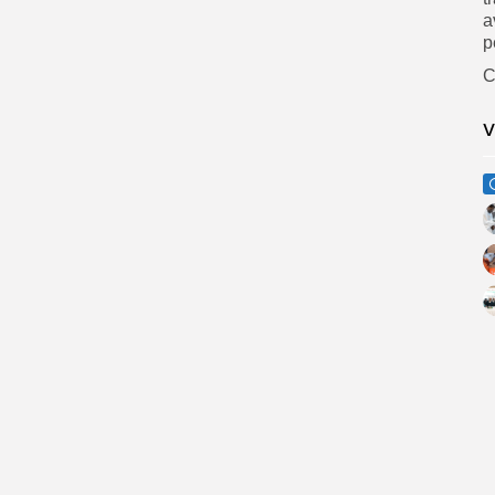
a
p
C
V