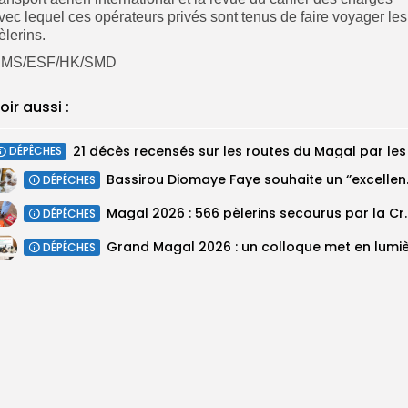
vec lequel ces opérateurs privés sont tenus de faire voyager les
èlerins.
MS/ESF/HK/SMD
oir aussi :
DÉPÊCHES
Bassirou Dioma
DÉPÊCHES
Magal 2026 : 566 pèlerins se
DÉPÊCHES
DÉPÊCHES