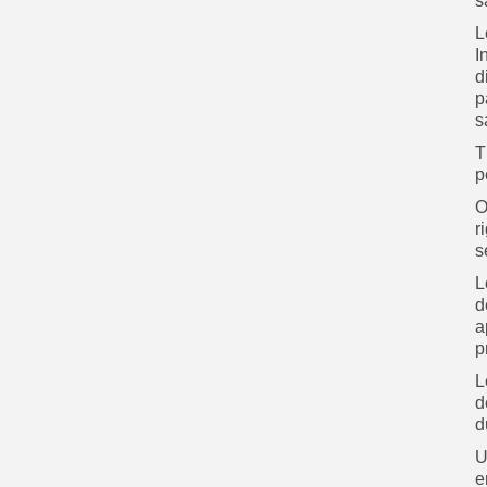
s
L
I
d
p
s
T
p
O
r
s
L
d
a
p
L
d
d
U
e