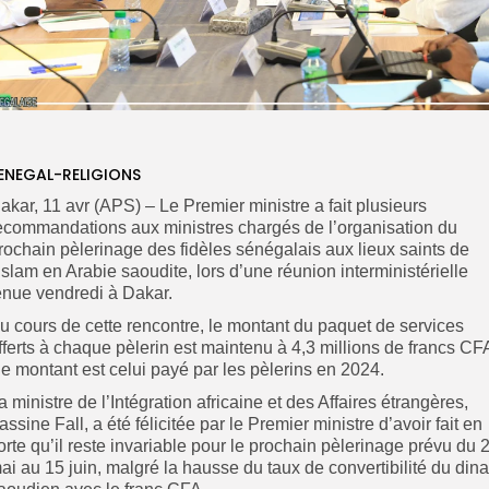
ENEGAL-RELIGIONS
akar, 11 avr (APS) – Le Premier ministre a fait plusieurs
ecommandations aux ministres chargés de l’organisation du
rochain pèlerinage des fidèles sénégalais aux lieux saints de
’islam en Arabie saoudite, lors d’une réunion interministérielle
enue vendredi à Dakar.
u cours de cette rencontre, le montant du paquet de services
fferts à chaque pèlerin est maintenu à 4,3 millions de francs CF
e montant est celui payé par les pèlerins en 2024.
a ministre de l’Intégration africaine et des Affaires étrangères,
assine Fall, a été félicitée par le Premier ministre d’avoir fait en
orte qu’il reste invariable pour le prochain pèlerinage prévu du 
ai au 15 juin, malgré la hausse du taux de convertibilité du dina