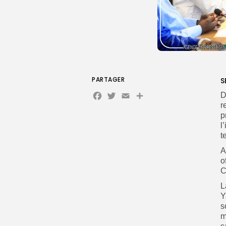
PARTAGER
S
Facebook
Twitter
Email
D
r
p
l
t
A
o
C
L
Y
s
m