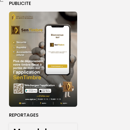
Magal de Touba : l’ardeur des cuisinières pour relever le défi de...
PUBLICITE
REPORTAGES