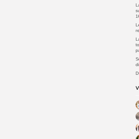
L
s
1
L
r
L
t
p
S
d
D
V