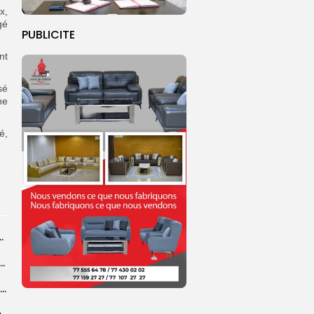
x,
gé
PUBLICITE
nt
sé
ne
é,
ts dans des accidents de la route...
e à Ceuta : 67 décès confirmés, retour en nombre des...
Birame Ousmane Fall, alias Hamza : l’icône populaire du Grand Magal