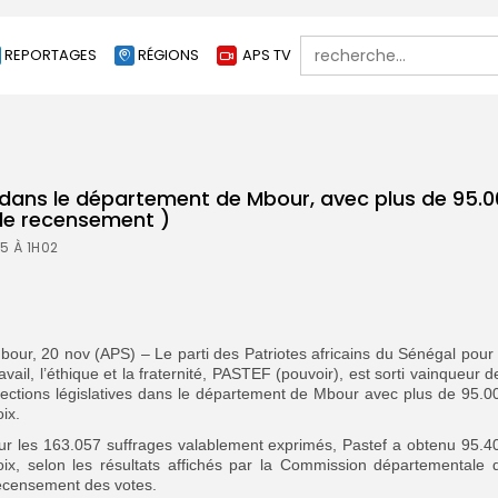
Search
REPORTAGES
RÉGIONS
APS TV
for:
 dans le département de Mbour, avec plus de 95.0
e recensement )
5 À 1H02
bour, 20 nov (APS) – Le parti des Patriotes africains du Sénégal pour 
ravail, l’éthique et la fraternité, PASTEF (pouvoir), est sorti vainqueur d
lections législatives dans le département de Mbour avec plus de 95.0
oix.
ur les 163.057 suffrages valablement exprimés, Pastef a obtenu 95.4
oix, selon les résultats affichés par la Commission départementale 
ecensement des votes.