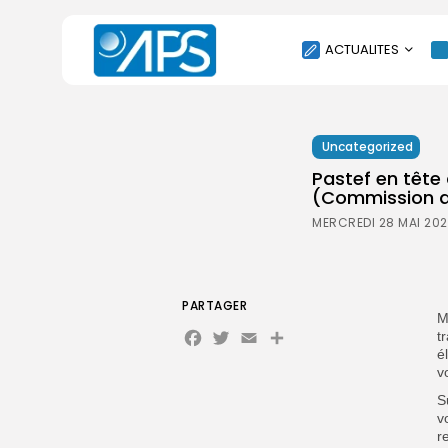
ACTUALITES
POLITIQUE
Uncategorized
SOCIÉTÉ
Pastef en tête
ÉCONOMIE
(Commission d
CULTURE
MERCREDI 28 MAI 202
SPORT
ENVIRONNEMENT
INTERNATIONAL
PARTAGER
M
Facebook
Twitter
Email
Partager
AGENDA
t
é
SANTE
v
S
v
r