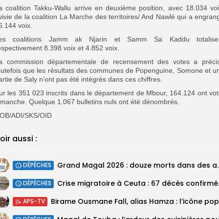
a coalition Takku-Wallu arrive en deuxième position, avec 18.034 voi
uivie de la coalition La Marche des territoires/ And Nawlé qui a engran
6.144 voix.
es coalitions Jamm ak Njarin et Samm Sa Kaddu totalise
espectivement 8.398 voix et 4.852 voix.
a commission départementale de recensement des votes a préci
outefois que les résultats des communes de Popenguine, Somone et u
artie de Saly n’ont pas été intégrés dans ces chiffres.
ur les 351 023 inscrits dans le département de Mbour, 164.124 ont vot
imanche. Quelque 1.067 bulletins nuls ont été dénombrés.
OB/ADI/SKS/OID
oir aussi :
Grand Magal 2026 : douze mor
DÉPÊCHES
Crise migratoir
DÉPÊCHES
APS-TV