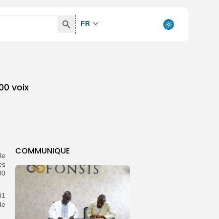
Search
FR
Button
00 voix
COMMUNIQUE
le
es
00
01
de