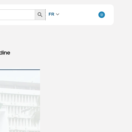
Search
FR
Button
dine