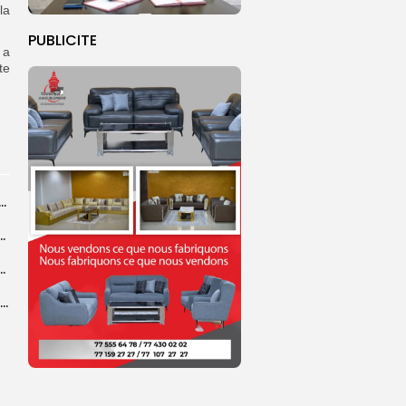
la
PUBLICITE
 a
te
dans les coulisses de la restauration de la presse...
 la CEDEAO adopte son plan d’actions stratégiques...
ba : La CSU au plus près des pèlerins
Magal 2026 : près de 20 000 pèlerins transportés vers Touba en...