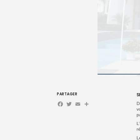
PARTAGER
S
Facebook
Twitter
Email
D
v
p
L
r
L