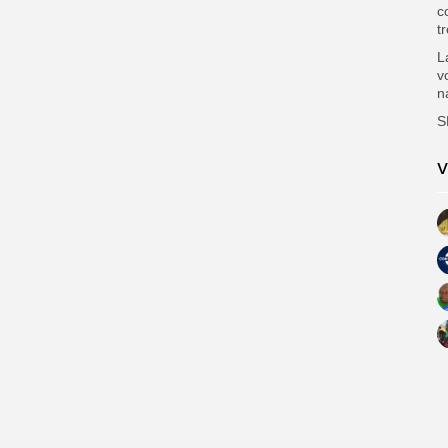
c
t
L
v
n
S
V