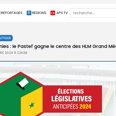
Search
REPORTAGES
RÉGIONS
APS TV
for:
LITIQUE
inies : le Pastef gagne le centre des HLM Grand Mé
RE 2024 À 22H38