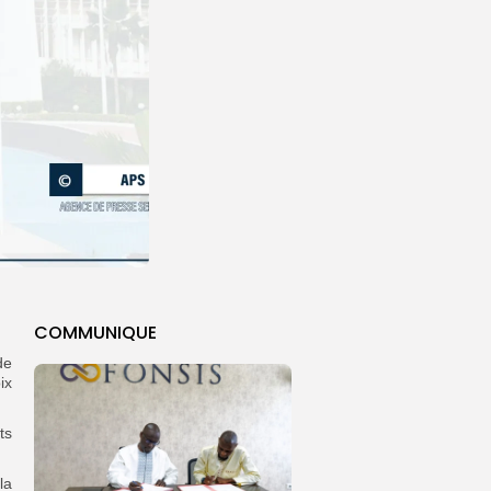
COMMUNIQUE
de
ix
ts
la