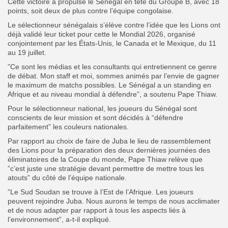
Cette victoire a propulsé le Sénégal en tête du Groupe B, avec 18
points, soit deux de plus contre l’équipe congolaise.
Le sélectionneur sénégalais s’élève contre l’idée que les Lions ont
déjà validé leur ticket pour cette le Mondial 2026, organisé
conjointement par les États-Unis, le Canada et le Mexique, du 11
au 19 juillet.
”Ce sont les médias et les consultants qui entretiennent ce genre
de débat. Mon staff et moi, sommes animés par l’envie de gagner
le maximum de matchs possibles. Le Sénégal a un standing en
Afrique et au niveau mondial à défendre”, a soutenu Pape Thiaw.
Pour le sélectionneur national, les joueurs du Sénégal sont
conscients de leur mission et sont décidés à “défendre
parfaitement” les couleurs nationales.
Par rapport au choix de faire de Juba le lieu de rassemblement
des Lions pour la préparation des deux dernières journées des
éliminatoires de la Coupe du monde, Pape Thiaw relève que
”c’est juste une stratégie devant permettre de mettre tous les
atouts” du côté de l’équipe nationale.
”Le Sud Soudan se trouve à l’Est de l’Afrique. Les joueurs
peuvent rejoindre Juba. Nous aurons le temps de nous acclimater
et de nous adapter par rapport à tous les aspects liés à
l’environnement”, a-t-il expliqué.