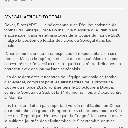
Facebook
Twitter
Email
Partager
SENEGAL-AFRIQUE-FOOTBALL
Search
Search
for:
Button
Dakar, 5 oct (APS) – Le sélectionneur de l’équipe nationale de
football du Sénégal, Pape Bouna Thiaw, assure que ”rien n’est
encore joué” dans les éliminatoires de la Coupe du monde 2026,
FR
malgré la position de leader des Lions du Sénégal dans leur
poule.
”Nous sommes une équipe respectée et respectable. J’en suis
très fier. Mais je le répète, rien n’est encore joué. Alors, restons
concentrés sur l’objectif ultime : la qualification”, a-t-il dit dans un
entretien avec des journalistes sénégalais.
Les deux dernières rencontres de l’équipe nationale de football
du Sénégal, comptant pour les éliminatoires de la prochaine
Coupe du monde 2026, vont se tenir le 10 octobre à Djouba,
contre le Soudan du Sud, et le 14 du même mois à Dakar, contre
la Mauritanie.
Les Lions ont fait un pas important vers la qualification en Coupe
du monde dans le groupe B, après leur victoire renversante (3-2)
face à la République démocratique du Congo à Kinshasa, lors de
la huitième journée des éliminatoires, le 9 septembre dernier.