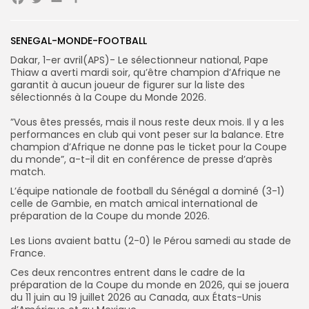
Facebook
Twitter
Email
Partager
Search
Search
SENEGAL-MONDE-FOOTBALL
for:
Button
‎Dakar, 1-er avril(APS)- Le sélectionneur national, Pape
Thiaw a averti mardi soir, qu’être champion d’Afrique ne
FR
garantit à aucun joueur de figurer sur la liste des
sélectionnés à la Coupe du Monde 2026.
‎”Vous êtes pressés, mais il nous reste deux mois. Il y a les
performances en club qui vont peser sur la balance. Etre
champion d’Afrique ne donne pas le ticket pour la Coupe
du monde”, a-t-il dit en conférence de presse d’après
match.
‎L’équipe nationale de football du Sénégal a dominé (3-1)
celle de Gambie, en match amical international de
préparation de la Coupe du monde 2026.
‎Les Lions avaient battu (2-0) le Pérou samedi au stade de
France.
‎Ces deux rencontres entrent dans le cadre de la
préparation de la Coupe du monde en 2026, qui se jouera
du 11 juin au 19 juillet 2026 au Canada, aux États-Unis