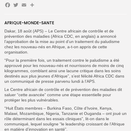
Facebook
Twitter
Email
Partager
Search
Search
for:
Button
AFRIQUE-MONDE-SANTE
Dakar, 18 août (APS) – Le Centre africain de contrôle et de
FR
prévention des maladies (Africa CDC, en anglais) a annoncé
l’approbation de la mise au point d’un traitement du paludisme
chez les nouveau-nés en Afrique, a-t-on appris de cette
organisation.
“Pour la première fois, un traitement contre le paludisme a été
approuvé pour les nouveau-nés et nourrissons de moins de cinq
kilogrammes, comblant ainsi une lacune critique dans les soins
destinés aux plus jeunes d’Afrique”, s’est félicité Africa CDC dans
un communiqué de presse parvenu lundi à l’APS.
Le Centre africain de contrôle et de prévention des maladies dit
saluer “cette avancée” comme une étape essentielle pour
protéger les plus vulnérables.
“Huit États membres – Burkina Faso, Côte d’Ivoire, Kenya,
Malawi, Mozambique, Nigeria, Tanzanie et Ouganda – ont joué un
rôle déterminant dans les essais cliniques”, lit-on dans le
communiqué, lequel souligne “le leadership croissant de l’Afrique
en matière d’innovation en santé”.