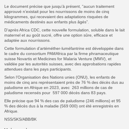
Le document précise que jusqu’à présent, “aucun traitement
approuvé n’existait pour les nourrissons de moins de cinq
kilogrammes, qui recevaient des adaptations risquées de
médicaments destinés aux enfants plus âgés”.
D’après Africa CDC, cette nouvelle formulation, soluble dans le lait
maternel et au goût sucré, offre une option sûre, efficace et
adaptée aux nourrissons.
Cette formulation d’artéméther-luméfantrine est développée dans
le cadre du consortium PAMAfrica par la firme phramaceutique
suisse Novartis et Medicines for Malaria Venture (MMV), et
validée par les autorités suisses, avec des approbations rapides
attendues dans les pays participants.
Selon l’Organisation des Nations unies (ONU), les enfants de
moins de cinq ans représentaient près de 76 % des décès dus au
paludisme en Afrique en 2023, avec 263 millions de cas de
paludisme recensés pour 597 000 décès dans 83 pays.
Elle précise que 94 % des cas de paludisme (246 millions) et 95
% des décès dus à la maladie (569 000) ont été enregistrés en
Afrique.
NSS/SKS/ABB/BK