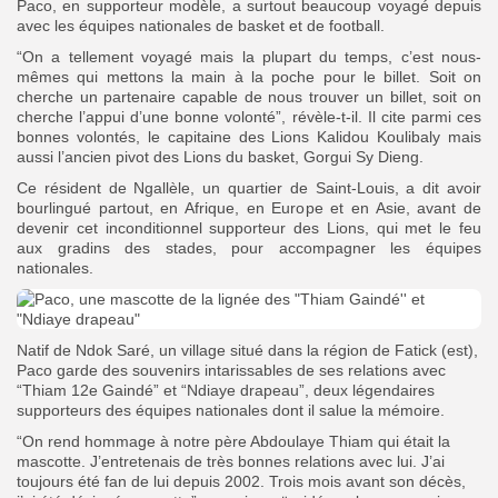
Paco, en supporteur modèle, a surtout beaucoup voyagé depuis
avec les équipes nationales de basket et de football.
“On a tellement voyagé mais la plupart du temps, c’est nous-
mêmes qui mettons la main à la poche pour le billet. Soit on
cherche un partenaire capable de nous trouver un billet, soit on
cherche l’appui d’une bonne volonté”, révèle-t-il. Il cite parmi ces
bonnes volontés, le capitaine des Lions Kalidou Koulibaly mais
aussi l’ancien pivot des Lions du basket, Gorgui Sy Dieng.
Ce résident de Ngallèle, un quartier de Saint-Louis, a dit avoir
bourlingué partout, en Afrique, en Europe et en Asie, avant de
devenir cet inconditionnel supporteur des Lions, qui met le feu
aux gradins des stades, pour accompagner les équipes
nationales.
Natif de Ndok Saré, un village situé dans la région de Fatick (est),
Paco garde des souvenirs intarissables de ses relations avec
“Thiam 12e Gaindé” et “Ndiaye drapeau”, deux légendaires
supporteurs des équipes nationales dont il salue la mémoire.
“On rend hommage à notre père Abdoulaye Thiam qui était la
mascotte. J’entretenais de très bonnes relations avec lui. J’ai
toujours été fan de lui depuis 2002. Trois mois avant son décès,