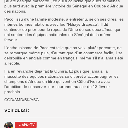
j’ai été désigné mascotte”, ce qui a coïncidé quelques semaines
plus tard avec la première victoire du Sénégal en Coupe d’Afrique
des nations.
Paco, issu d’une famille modeste, a entretenu, selon ses dires, les
mêmes bonnes relations avec feu “Ndiaye drapeau”. Il dit
continuer de prier pour le repos de l’âme de ses deux aînés, qui
ont soutenu les équipes nationales du Sénégal de la même
ferveur.
L’enthousiasme de Paco est telle que sa voix, plutôt perçante, ne
se remarque même plus, d’autant que d’un commerce facile, il se
débrouille en anglais comme en français, même s’il n’a jamais été
à l’école.
Il a en revanche déjà fait la Oumra. Et plus que jamais, la
mascotte des équipes nationales se dit prêt à accompagner les
champions d’Afrique en titre qui vont en Côte d’Ivoire avec
l’ambition de conserver leur couronne au soir du 13 février
prochain.
CGD/AMD/BK/ASG
Voir aussi :
APS-TV