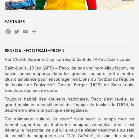
PARTAGER
Facebook
Twitter
Email
Partager
Search
Search
for:
Button
FR
SENEGAL-FOOTBALL-PROFIL
Par Cheikh Gawane Diop, correspondant de l’APS à Saint-Louis
Saint-Louis, 10 jan (APS) – Paco, de son vrai nom Aliou Ngom, ne
passe jamais inaperçu dans les gradins, toujours prêt à mettre
plus d’ambiance pour encourager les Lions du football ou l’équipe
de basket de l’université Gaston Berger (UGB) de Saint-Louis.
Ses deux équipes de cœur.
Toujours habillé des couleurs nationales, Paco s’est révélé au
grand public en inconditionnel de l’équipe de basket de l’UGB, la
deuxième université publique sénégalaise.
Cet animateur culturel et sportif s’est avec le temps mué en
fervent supporteur de toutes les équipes nationales, dont il est
devenu la mascotte, ce qui lui a valu de siéger désormais au sein
du comité de supporteurs du “12e Gaïndé”, le saint des saints