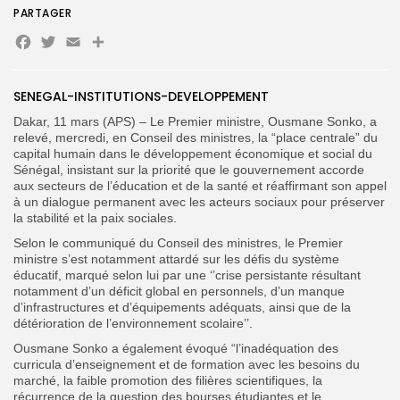
PARTAGER
Facebook
Twitter
Email
Partager
Search
Search
for:
Button
SENEGAL-INSTITUTIONS-DEVELOPPEMENT
FR
Dakar, 11 mars (APS) – Le Premier ministre, Ousmane Sonko, a
relevé, mercredi, en Conseil des ministres, la “place centrale” du
capital humain dans le développement économique et social du
Sénégal, insistant sur la priorité que le gouvernement accorde
aux secteurs de l’éducation et de la santé et réaffirmant son appel
à un dialogue permanent avec les acteurs sociaux pour préserver
la stabilité et la paix sociales.
Selon le communiqué du Conseil des ministres, le Premier
ministre s’est notamment attardé sur les défis du système
éducatif, marqué selon lui par une ‘’crise persistante résultant
notamment d’un déficit global en personnels, d’un manque
d’infrastructures et d’équipements adéquats, ainsi que de la
détérioration de l’environnement scolaire’’.
Ousmane Sonko a également évoqué “l’inadéquation des
curricula d’enseignement et de formation avec les besoins du
marché, la faible promotion des filières scientifiques, la
récurrence de la question des bourses étudiantes et le