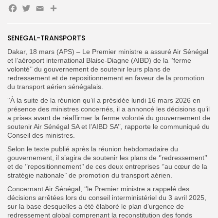
Facebook
Twitter
Email
Partager
Search
Search
for:
Button
SENEGAL-TRANSPORTS
FR
Dakar, 18 mars (APS) – Le Premier ministre a assuré Air Sénégal
et l’aéroport international Blaise-Diagne (AIBD) de la ‘’ferme
volonté’’ du gouvernement de soutenir leurs plans de
redressement et de repositionnement en faveur de la promotion
du transport aérien sénégalais.
‘’À la suite de la réunion qu’il a présidée lundi 16 mars 2026 en
présence des ministres concernés, il a annoncé les décisions qu’il
a prises avant de réaffirmer la ferme volonté du gouvernement de
soutenir Air Sénégal SA et l’AIBD SA’’, rapporte le communiqué du
Conseil des ministres.
Selon le texte publié après la réunion hebdomadaire du
gouvernement, il s’agira de soutenir les plans de ‘’redressement’’
et de ‘’repositionnement’’ de ces deux entreprises ‘’au cœur de la
stratégie nationale’’ de promotion du transport aérien.
Concernant Air Sénégal, ‘’le Premier ministre a rappelé des
décisions arrêtées lors du conseil interministériel du 3 avril 2025,
sur la base desquelles a été élaboré le plan d’urgence de
redressement global comprenant la reconstitution des fonds