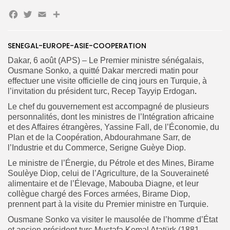
Facebook
Twitter
Email
Partager
Search
Search
for:
Button
SENEGAL-EUROPE-ASIE-COOPERATION
FR
Dakar, 6 août (APS) – Le Premier ministre sénégalais,
Ousmane Sonko, a quitté Dakar mercredi matin pour
effectuer une visite officielle de cinq jours en Turquie, à
l’invitation du président turc, Recep Tayyip Erdogan
.
Le chef du gouvernement est accompagné de plusieurs
personnalités, dont les ministres de l’Intégration africaine
et des Affaires étrangères, Yassine Fall, de l’Économie, du
Plan et de la Coopération, Abdourahmane Sarr, de
l’Industrie et du Commerce, Serigne Guèye Diop.
Le ministre de l’Énergie, du Pétrole et des Mines, Birame
Soulèye Diop, celui de l’Agriculture, de la Souveraineté
alimentaire et de l’Élevage, Mabouba Diagne, et leur
collègue chargé des Forces armées, Birame Diop,
prennent part à la visite du Premier ministre en Turquie.
Ousmane Sonko va visiter le mausolée de l’homme d’État
et ancien président turc Mustafa Kemal Atatürk (1881-