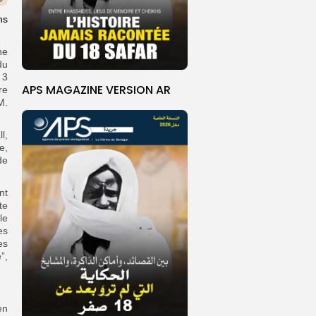
ns
ne
du
 3
APS MAGAZINE VERSION AR
re
M.
l,
e,
de
nt
te
le
es
es
”,
en