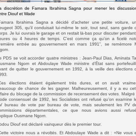
a discrétion de Famara Ibrahima Sagna pour mener les discussio
ntre Diouf et Wade
Famara Ibrahima Sagna a décidé d’acheter une petite voiture, u
eugeot 305, qu’il conduisait lui-même le soir, tout seul, sans garde 
orps. Je lui ouvrais le garage et on restait là-bas pour discuter pendant
eures ou 4 heures de temps. C’est comme ça qu’on a ficelé not
remière entrée au gouvernement en mars 1991”, se remémore 
gom.
e PDS se voit accorder quatre ministres : Jean-Paul Dias, Aminata Tal
usmane Ngom et Abdoulaye Wade ministre d’État sans portefeuill
vant de quitter le gouvernement en 1992, à la veille des élections 
993.
Ces élections étaient également très dures, et on avait vraime
eaucoup de chance de les gagner. Malheureusement, il y a eu cet
ffaire du blocage de la commission de recensement des votes. Malgré 
ode consensuel de 1992, les Socialistes ont refusé qu’on examine l
V bureau de vote par bureau de vote, mais seulement les PV d
ommissions départementales, ce que nous avions aussi refusé
xplique Ousmane Ngom.
bdou Diouf est déclaré vainqueur dès le premier tour.
Cette victoire nous a révoltés. Et Abdoulaye Wade a dit : +Ne vous 