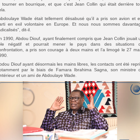
e tourner en bourrique, et que c’est Jean Collin qui était derrière to
ela.
Abdoulaye Wade était tellement désabusé qu’il a pris son avion et e
arti en exil volontaire en Europe. Et nous nous sommes davanta
dicalisés”, dit-il.
n 1990, Abdou Diouf, ayant finalement compris que Jean Collin jouait 
ôle négatif et pourrait mener le pays dans des situations 
onfrontation, a pris son courage à deux mains et l’a limogé le 27 ma
990.
bdou Diouf ayant désormais les mains libres, les contacts ont été repri
otamment par le biais de Famara Ibrahima Sagna, son ministre 
’Intérieur et un ami de Abdoulaye Wade.