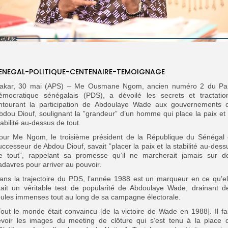
ENEGAL-POLITIQUE-CENTENAIRE-TEMOIGNAGE
akar, 30 mai (APS) – Me Ousmane Ngom, ancien numéro 2 du Par
émocratique sénégalais (PDS), a dévoilé les secrets et tractatio
ntourant la participation de Abdoulaye Wade aux gouvernements 
bdou Diouf, soulignant la ”grandeur” d’un homme qui place la paix et 
tabilité au-dessus de tout.
our Me Ngom, le troisième président de la République du Sénégal 
uccesseur de Abdou Diouf, savait ”placer la paix et la stabilité au-dess
e tout”, rappelant sa promesse qu’il ne marcherait jamais sur d
adavres pour arriver au pouvoir.
ans la trajectoire du PDS, l’année 1988 est un marqueur en ce qu’el
tait un véritable test de popularité de Abdoulaye Wade, drainant d
oules immenses tout au long de sa campagne électorale.
Tout le monde était convaincu [de la victoire de Wade en 1988]. Il fa
evoir les images du meeting de clôture qui s’est tenu à la place 