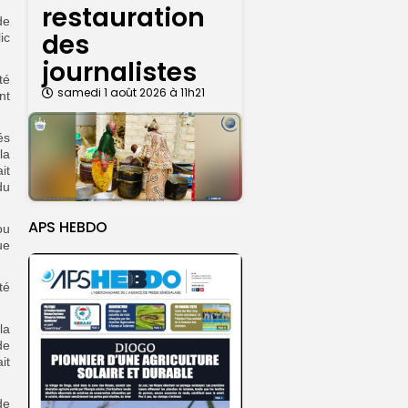
restauration
de
des
ic
journalistes
té
samedi 1 août 2026 à 11h21
nt
és
la
it
du
APS HEBDO
ou
ue
té
la
de
it
de