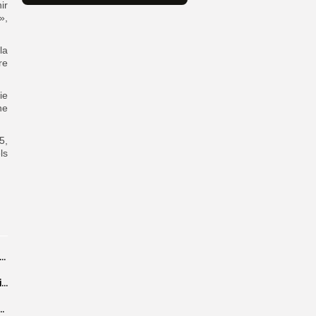
ir
»,
la
re
ie
ne
5,
ls
26 : Dakar Dem Dikk mobilise 939 rotations et transporte près...
Grand Magal : 289 arrestations lors d’opérations préventives de sécurisation
 seize Lioncelles retenues pour l’étape finale de...