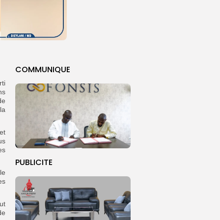
COMMUNIQUE
ti
ns
de
la
et
us
es
PUBLICITE
le
es
ut
de