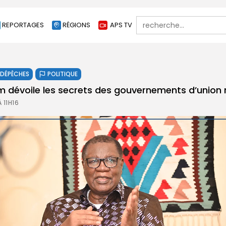
Search
REPORTAGES
RÉGIONS
APS TV
for:
DÉPÊCHES
POLITIQUE
dévoile les secrets des gouvernements d’union 
 11H16