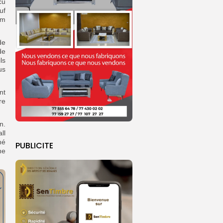
cu
uf
om
de
de
ls
us
nt
re
n.
ll
né
PUBLICITE
ne