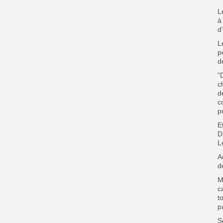
L
à
d
L
p
d
”
c
d
c
p
E
D
L
A
d
M
c
t
p
S