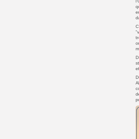
l
q
e
d
C
”
t
o
m
D
s
e
D
A
c
d
p