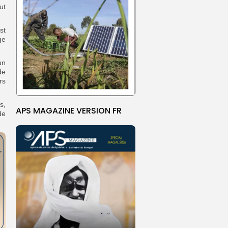
ut
st
ge
un
de
rs
s,
APS MAGAZINE VERSION FR
de