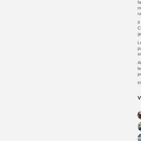
f
m
r
I
C
g
L
p
s
A
l
p
H
V