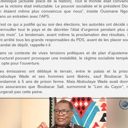
’Obélisque [actuelle place de la Nation]. Tout le monde était convain
ue la victoire était inéluctable. Le pouvoir socialiste et le président Dio
n étaient même plus convaincus que nous”, insiste Ousmane Ng
ans un entretien avec l’APS.
’est ce qui a justifié qu’au soir des élections, les autorités ont décidé 
verrouiller tout le pays et de décréter l’état d’urgence pendant plus 
rois mois”. Le lendemain, avant même la proclamation des résultats, i
nt arrêté tous les grands responsables du PDS, avant de les placer so
andat de dépôt, rappelle-t-il.
ans ce contexte de vives tensions politiques et de plan d’ajusteme
tructurel pouvant provoquer une instabilité, le régime socialiste tempè
t opte pour l’ouverture.
es émissaires ont déblayé le terrain, entre le palais et la priso
bdoulaye Wade et ses hommes sont libérés, sauf Boubacar Sa
ondamné à 5 ans de prison ferme. Mais Abdoulaye Wade avait don
es assurances que Boubacar Sall, surnommé le ”Lion du Cayor”, 
urgerait pas cette peine.