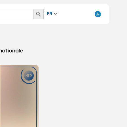
Search
FR
Button
nationale