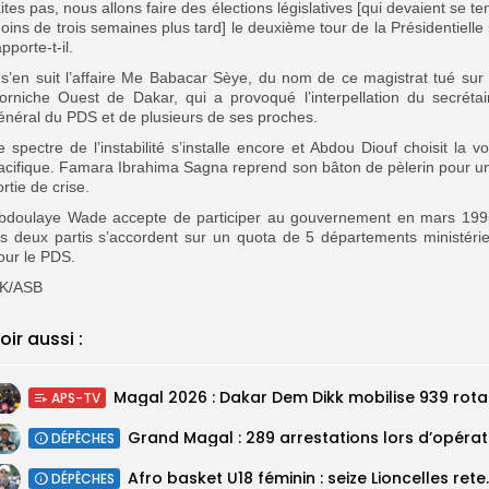
aites pas, nous allons faire des élections législatives [qui devaient se ten
oins de trois semaines plus tard] le deuxième tour de la Présidentielle 
apporte-t-il.
l s’en suit l’affaire Me Babacar Sèye, du nom de ce magistrat tué sur 
orniche Ouest de Dakar, qui a provoqué l’interpellation du secrétai
énéral du PDS et de plusieurs de ses proches.
e spectre de l’instabilité s’installe encore et Abdou Diouf choisit la vo
acifique. Famara Ibrahima Sagna reprend son bâton de pèlerin pour u
ortie de crise.
bdoulaye Wade accepte de participer au gouvernement en mars 199
es deux partis s’accordent sur un quota de 5 départements ministérie
our le PDS.
K/ASB
oir aussi :
Magal 20
APS-TV
DÉPÊCHES
‎Afro basket U18 féminin :
DÉPÊCHES