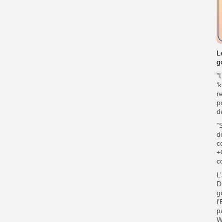
L
g
”
‘
r
p
d
”
d
c
+
c
L
D
g
l
p
W