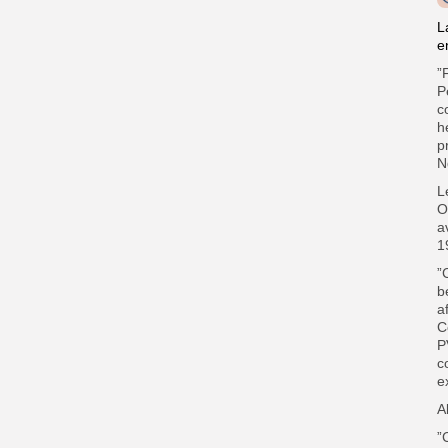
L
e
”
P
c
h
p
N
L
O
a
1
”
b
a
C
P
c
e
A
”