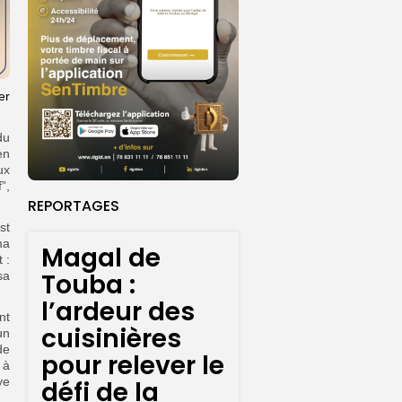
er
du
en
ux
”,
REPORTAGES
st
ma
Magal de
 :
Touba :
sa
l’ardeur des
nt
cuisinières
un
de
pour relever le
 à
ye
défi de la