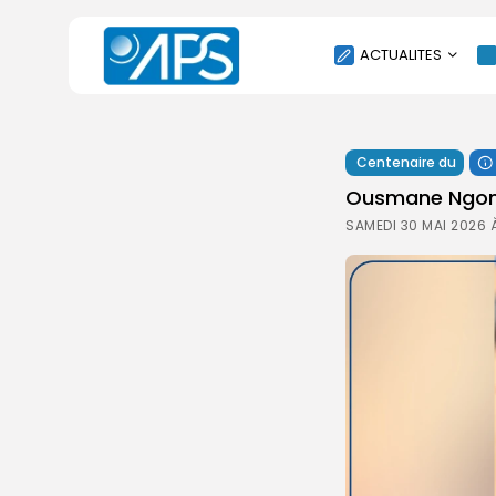
ACTUALITES
POLITIQUE
Centenaire du
SOCIÉTÉ
Ousmane Ngom 
ÉCONOMIE
SAMEDI 30 MAI 2026 À
CULTURE
SPORT
ENVIRONNEMENT
INTERNATIONAL
AGENDA
SANTE