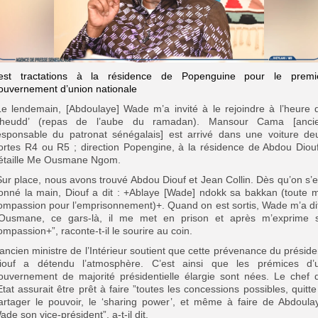
est tractations à la résidence de Popenguine pour le premi
ouvernement d’union nationale
Le lendemain, [Abdoulaye] Wade m’a invité à le rejoindre à l’heure 
kheudd’ (repas de l’aube du ramadan). Mansour Cama [anci
esponsable du patronat sénégalais] est arrivé dans une voiture de
ortes R4 ou R5 ; direction Popengine, à la résidence de Abdou Diouf
étaille Me Ousmane Ngom.
Sur place, nous avons trouvé Abdou Diouf et Jean Collin. Dès qu’on s’e
onné la main, Diouf a dit : +Ablaye [Wade] ndokk sa bakkan (toute 
ompassion pour l’emprisonnement)+. Quand on est sortis, Wade m’a dit
Ousmane, ce gars-là, il me met en prison et après m’exprime 
ompassion+”, raconte-t-il le sourire au coin.
’ancien ministre de l’Intérieur soutient que cette prévenance du préside
iouf a détendu l’atmosphère. C’est ainsi que les prémices d’
ouvernement de majorité présidentielle élargie sont nées. Le chef 
’Etat assurait être prêt à faire ”toutes les concessions possibles, quitte
artager le pouvoir, le ‘sharing power’, et même à faire de Abdoula
ade son vice-président”, a-t-il dit.