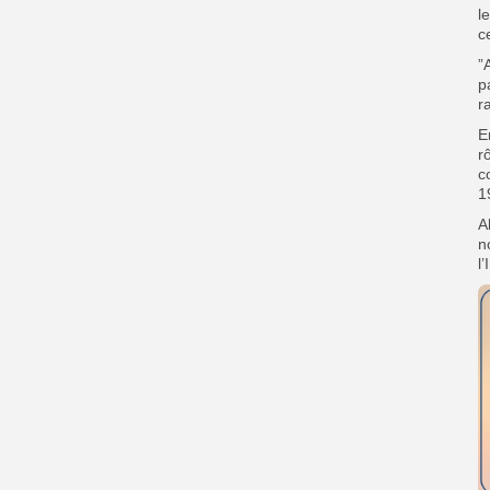
l
c
”
p
ra
E
r
c
1
A
n
l