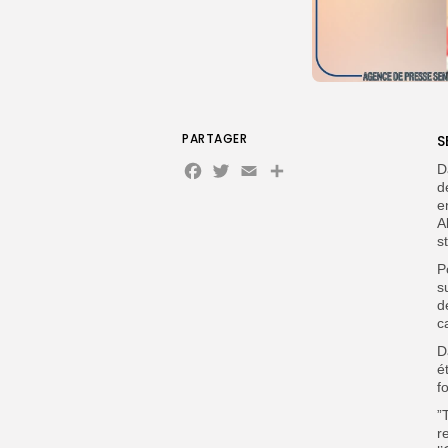
PARTAGER
S
Facebook
Twitter
Email
Partager
D
d
e
A
s
P
s
d
c
D
é
f
”
r