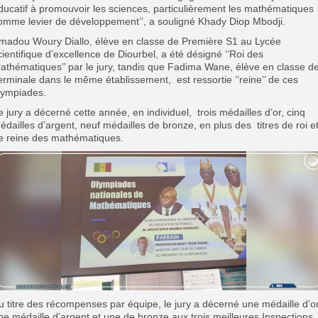
ducatif à promouvoir les sciences, particulièrement les mathématiques
omme levier de développement’’, a souligné Khady Diop Mbodji.
madou Woury Diallo, élève en classe de Première S1 au Lycée
cientifique d’excellence de Diourbel, a été désigné ‘’Roi des
athématiques’’ par le jury, tandis que Fadima Wane, élève en classe d
erminale dans le même établissement, est ressortie ‘’reine’’ de ces
lympiades.
e jury a décerné cette année, en individuel, trois médailles d’or, cinq
édailles d’argent, neuf médailles de bronze, en plus des titres de roi e
e reine des mathématiques.
u titre des récompenses par équipe, le jury a décerné une médaille d’or
ne médaille d’argent et une de bronze aux trois meilleures Inspections