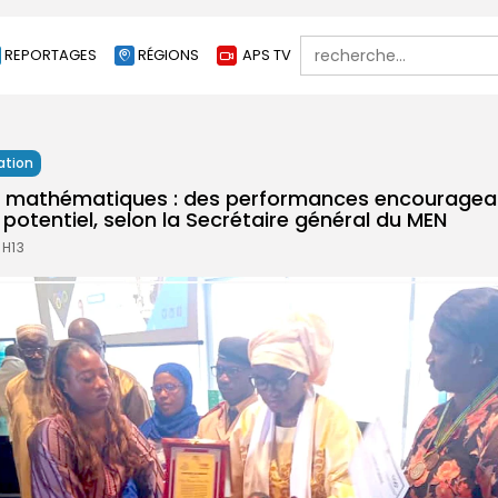
Search
REPORTAGES
RÉGIONS
APS TV
for:
ation
 mathématiques : des performances encouragea
 potentiel, selon la Secrétaire général du MEN
1H13