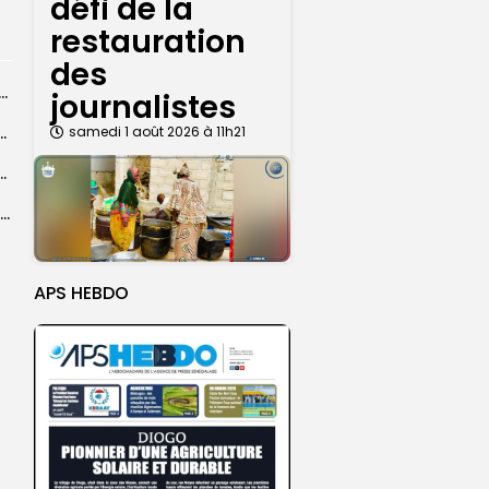
défi de la
restauration
des
dans les coulisses de la restauration de la presse...
journalistes
 la CEDEAO adopte son plan d’actions stratégiques...
samedi 1 août 2026 à 11h21
ba : La CSU au plus près des pèlerins
Magal 2026 : près de 20 000 pèlerins transportés vers Touba en...
APS HEBDO