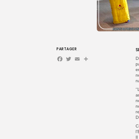
PARTAGER
S
Facebook
Twitter
Email
Partager
D
p
e
n
n
‘
a
n
n
r
D
C
l
I