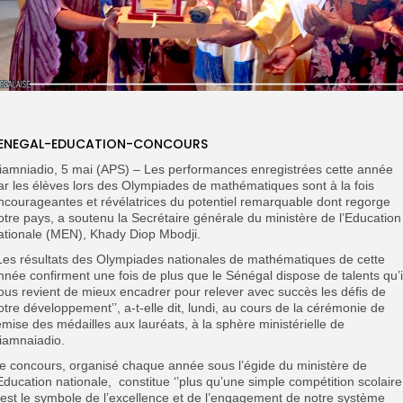
ENEGAL-EDUCATION-CONCOURS
iamniadio, 5 mai (APS) – Les performances enregistrées cette année
ar les élèves lors des Olympiades de mathématiques sont à la fois
ncourageantes et révélatrices du potentiel remarquable dont regorge
otre pays, a soutenu la Secrétaire générale du ministère de l’Education
ationale (MEN), Khady Diop Mbodji.
’Les résultats des Olympiades nationales de mathématiques de cette
nnée confirment une fois de plus que le Sénégal dispose de talents qu’i
ous revient de mieux encadrer pour relever avec succès les défis de
otre développement’’, a-t-elle dit, lundi, au cours de la cérémonie de
emise des médailles aux lauréats, à la sphère ministérielle de
iamnaiadio.
e concours, organisé chaque année sous l’égide du ministère de
’Education nationale, constitue ‘’plus qu’une simple compétition scolaire
l est le symbole de l’excellence et de l’engagement de notre système