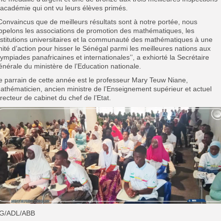
’académie qui ont vu leurs élèves primés.
’Convaincus que de meilleurs résultats sont à notre portée, nous
ppelons les associations de promotion des mathématiques, les
nstitutions universitaires et la communauté des mathématiques à une
nité d’action pour hisser le Sénégal parmi les meilleures nations aux
lympiades panafricaines et internationales’’, a exhiorté la Secrétaire
énérale du ministère de l’Education nationale.
e parrain de cette année est le professeur Mary Teuw Niane,
athématicien, ancien ministre de l’Enseignement supérieur et actuel
irecteur de cabinet du chef de l’Etat.
G/ADL/ABB