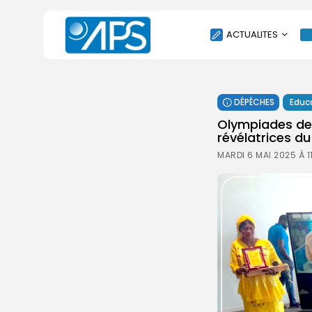
ACTUALITES
POLITIQUE
DÉPÊCHES
Educ
SOCIÉTÉ
Olympiades de
ÉCONOMIE
révélatrices du
CULTURE
MARDI 6 MAI 2025 À 1
SPORT
ENVIRONNEMENT
INTERNATIONAL
AGENDA
SANTE