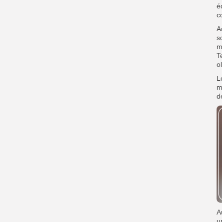
é
c
A
s
m
T
o
L
m
d
A
u