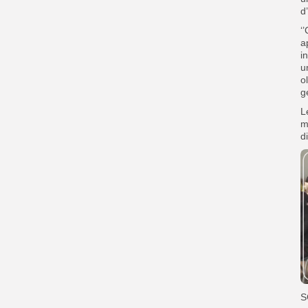
d
‘
a
i
u
o
g
L
m
d
S