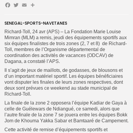
Facebook
Twitter
Email
Partager
SENEGAL-SPORTS-NAVETANES
Search
Search
for:
Button
Richard-Toll, 24 avr (APS) – La Fondation Marie Louise
Mimran (MLM) a remis, jeudi des équipements sportifs aux
FR
six équipes finalistes de trois zones (2, 7 et 8) de Richard-
Toll, membres de l’Organisme départemental de
coordination des activités de vacances (ODCAV) de
Dagana, a constaté l’APS.
Il s’agit de jeux de maillots, de godasses, de blousons et
d’un important matériel sportif. Les équipes bénéficiaires
vont disputer les finales de leurs zones respectives, dont
deux sont prévues ce weekend au stade municipal de
Richard-Toll.
La finale de la zone 2 opposera l’équipe Kadiar de Gaya à
celle de Guélewars de Ndiangué, ce samedi, alors que
l’autre finale de la zone 7 se jouera entre les équipes Bokk
Jom de Khouma Yakka Sabar et Bamtaaré de Campement.
Cette activité de remise d’équipements sportifs et