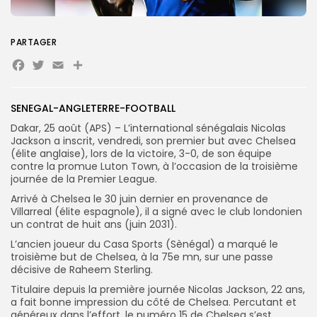
Search
Search
for:
Button
PARTAGER
Facebook
Twitter
Email
Partager
FR
SENEGAL-ANGLETERRE-FOOTBALL
Dakar, 25 août (APS) – L’international sénégalais Nicolas
Jackson a inscrit, vendredi, son premier but avec Chelsea
(élite anglaise), lors de la victoire, 3-0, de son équipe
contre la promue Luton Town, à l’occasion de la troisième
journée de la Premier League.
Arrivé à Chelsea le 30 juin dernier en provenance de
Villarreal (élite espagnole), il a signé avec le club londonien
un contrat de huit ans (juin 2031).
L’ancien joueur du Casa Sports (Sènégal) a marqué le
troisième but de Chelsea, à la 75e mn, sur une passe
décisive de Raheem Sterling.
Titulaire depuis la première journée Nicolas Jackson, 22 ans,
a fait bonne impression du côté de Chelsea. Percutant et
généreux dans l’effort, le numéro 15 de Chelsea s’est